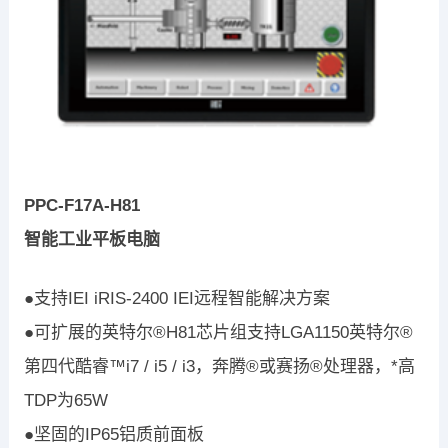
PPC-F17A-H81
智能工业平板电脑
●支持IEI iRIS-2400 IEI远程智能解决方案
●可扩展的英特尔®H81芯片组支持LGA1150英特尔®
第四代酷睿™i7 / i5 / i3，奔腾®或赛扬®处理器，*高
TDP为65W
●坚固的IP65铝质前面板