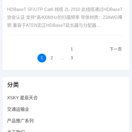
HDBaseT SF/UTP Cat6 线缆 2L-2910 此线缆通过HDBaseT
协会认证 支持*高400MHz的扫描频率 导体材质：23AWG裸
铜 兼容于ATEN宏正HDBaseT延长器与分配器…
文
1
下一页
章
1
2
…
3
导
航
分类
XSKY 星辰天合
交通运输业
产品推广系列