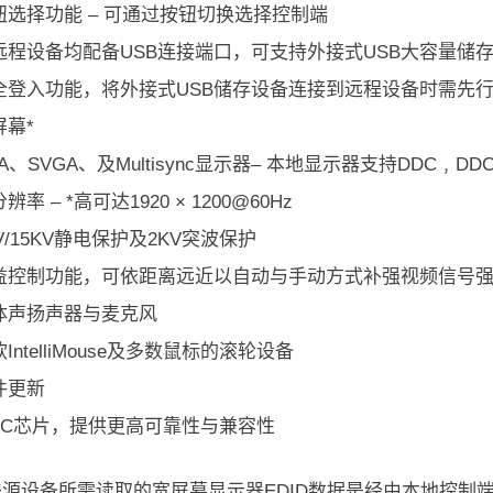
钮选择功能 – 可通过按钮切换选择控制端
远程设备均配备USB连接端口，可支持外接式USB大容量储
全登入功能，将外接式USB储存设备连接到远程设备时需先
屏幕*
A、SVGA、及Multisync显示器– 本地显示器支持DDC﹐DDC
率 – *高可达1920 × 1200@60Hz
V/15KV静电保护及2KV突波保护
益控制功能，可依距离远近以自动与手动方式补强视频信号
体声扬声器与麦克风
IntelliMouse及多数鼠标的滚轮设备
件更新
SIC芯片，提供更高可靠性与兼容性
像来源设备所需读取的宽屏幕显示器EDID数据是经由本地控