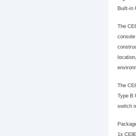
Built-in
The CE8
console
construc
location
environ
The CE8
Type B U
switch i
Package
1x CE80