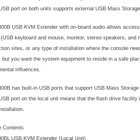
 USB port on both units supports external USB Mass Storage 
00B USB KVM Extender with on-board audio allows access 
 (USB keyboard and mouse, monitor, stereo speakers, and mic
tion sites, or any type of installation where the console nee
, but you want the system equipment to reside in a safe plac
mental influences.
00B has built-in USB ports that support USB Mass Storage co
SB port on the local unit means that the flash drive facilit
nstallation.
 Contents
0BL USB KVM Extender (Local Unit)