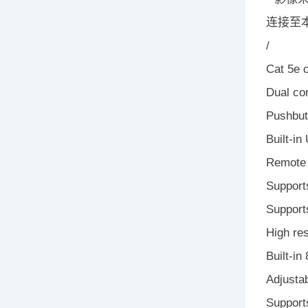
连接至
/
Cat 5e c
Dual co
Pushbutt
Built-in
Remote u
Support
Support
High re
Built-i
Adjustab
Support