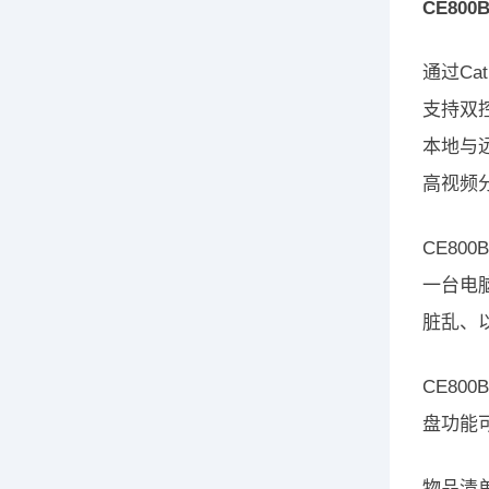
CE800
通过Ca
支持双
本地与
高视频分辨
CE80
一台电
脏乱、
CE80
盘功能
物品清