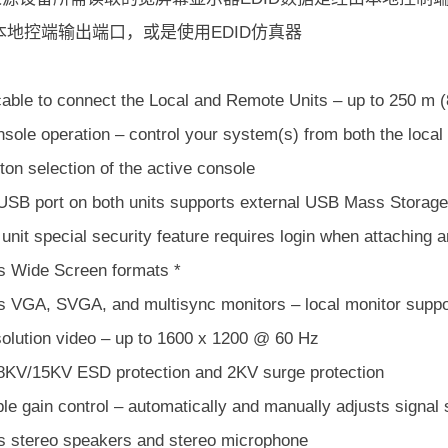
本地控端输出端口，或是使用EDID仿真器
able to connect the Local and Remote Units – up to 250 m (8
nsole operation – control your system(s) from both the loca
on selection of the active console
 USB port on both units supports external USB Mass Storage 
nit special security feature requires login when attaching 
s Wide Screen formats *
s VGA, SVGA, and multisync monitors – local monitor su
solution video – up to 1600 x 1200 @ 60 Hz
n 8KV/15KV ESD protection and 2KV surge protection
le gain control – automatically and manually adjusts signal
s stereo speakers and stereo microphone