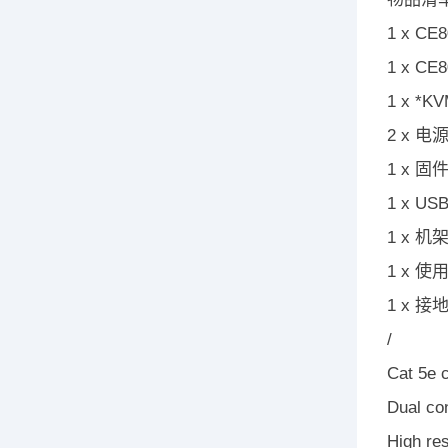
1 x C
1 x C
1 x *K
2 x 
1 x 
1 x US
1 x 
1 x 使
1 x 
/
Cat 5e c
Dual co
High re