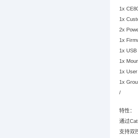
1x CE8
1x Cust
2x Powe
1x Firm
1x USB 
1x Moun
1x User 
1x Grou
/
特性：
通过Ca
支持双