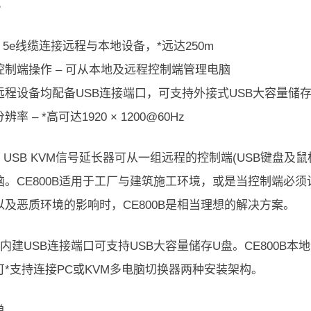
B
t 5e线缆连接远程与本地设备，*远达250m
控制端操作 – 可从本地及远程控制端管理电脑
远程设备均配备USB连接端口，可支持外接式USB大容量储
率 – *高可达1920 × 1200@60Hz
0B USB KVM信号延长器可从一组远程的控制端(USB键
脑。CE800B适用于工厂与建筑施工环境，或是当控制端必
以及恶质环境的影响时，CE800B是相当理想的解决方案。
0B内建USB连接端口可支持USB大容量储存U盘。CE800B本地
可*支持连接PC或KVM多电脑切换器两种安装架构。
单