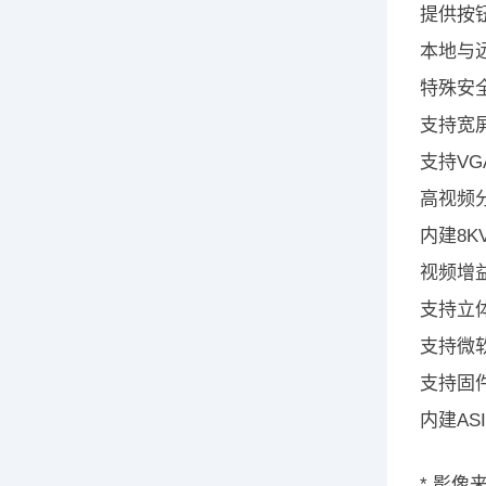
提供按
本地与
特殊安
支持宽
支持VG
高视频分辨
内建8K
视频增
支持立
支持微软
支持固
内建A
* 影