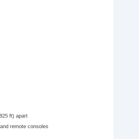
25 ft) apart
l and remote consoles