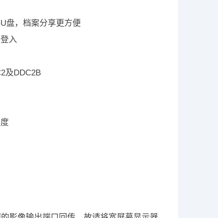
存U盘，档案分享更方便
行登入
2及DDC2B
强度
制端的影像输出端口回传，故请将宽屏幕显示器