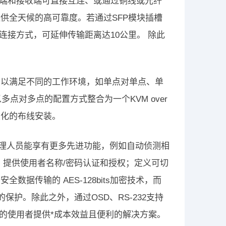
，发送端和接收端可直接互连、或通过铜线或光纤
供全天候的高可靠度。若通过SFP模块插槽
纤网络连接方式，可延伸传输距离达10公里。 除此
配置以满足不同的工作环境，如单点对单点、单
，以多点对多点的配置方式整合为一个KVM over
弹性化的布线安装。
0A设备，IT管理人员能享有更多先进功能，例如自动侦测相
；提供使用者名称/密码认证和授权；定义可切
据传输的 AES-128bits加密技术，而
的保护。除此之外，通过OSD、RS-232支持
延长的使用者提供*成本效益且便利的解决方案。