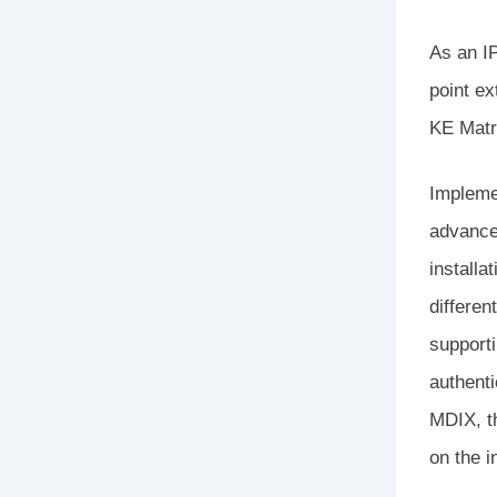
As an IP
point ex
KE Matr
Impleme
advance
installa
differen
support
authent
MDIX, th
on the i