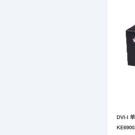
DVI-I
KE690