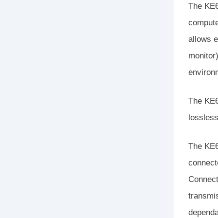
The KE6
compute
allows 
monitor)
environ
The KE6
lossles
The KE6
connecte
Connect
transmi
dependa