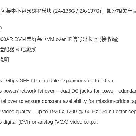
品包装中不包含SFP模块 (2A-136G / 2A-137G)。如需
单
6900AR DVI-I单屏幕 KVM over IP信号延长器 (接收端)
源适配器 & 电源线
用说明
s 1Gbps SFP fiber module expansions up to 10 km
s power/network failover – dual DC jacks for power redunda
failover to ensure constant availability for mission-critical a
 video quality – up to 1920 x 1200 @ 60 Hz; 24-bit color de
 digital (DVI) or analog (VGA) video output