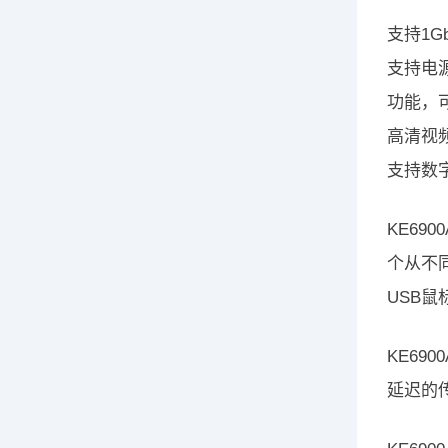
支持1G
支持电源
功能，
高清视频分
支持数字 
KE69
个从不同
USB
KE690
延迟的传