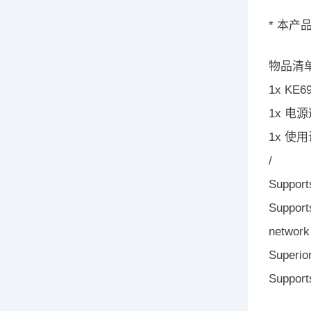
* 本产
物品清
1x KE
1x 电
1x 使
/
Support
Support
network 
Superior
Supports