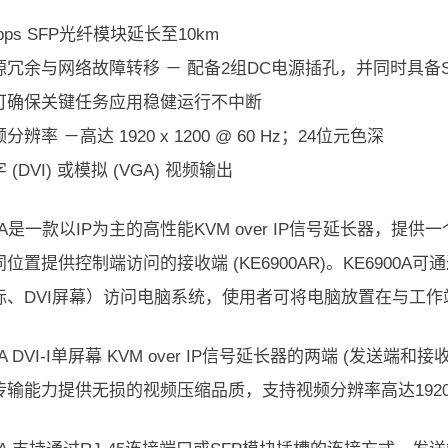
bps SFP光纤模块延长至10km
冗余与网络故障转移 － 配备2组DC电源插孔，并同时具备S
可确保关键任务应用稳健运行不中断
辨率 －高达 1920 x 1200 @ 60 Hz；24位元色深
(DVI) 或模拟 (VGA) 视频输出
00A是一款以IP为主的高性能KVM over IP信号延长器，提供一
位置提供控制端访问的接收端 (KE6900AR)。KE6900A可
鼠标、DVI屏幕）访问电脑系统，使用者可将电脑放置在与工
0A DVI-I单屏幕 KVM over IP信号延长器的两端 (发送端
输能力提供无损的视频压缩品质，支持视频分辨率高达1920 x 1