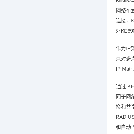
KE69
网络布
连接，K
外KE
作为I
点对多点
IP M
通过 K
同子网
换和共享
RADI
和自动 