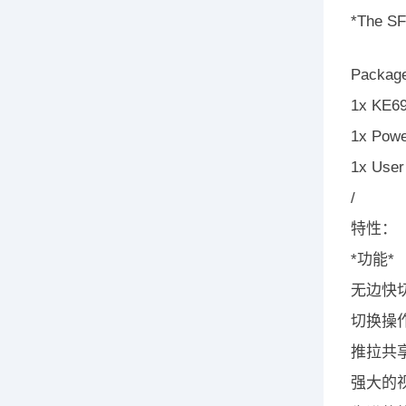
*The SF
Package
1x KE69
1x Powe
1x User 
/
特性：
*功能*
无边快切
切换操
推拉共享
强大的视