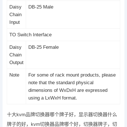
Daisy
DB-25 Male
Chain
Input
TO Switch Interface
Daisy
DB-25 Female
Chain
Output
Note
For some of rack mount products, please
note that the standard physical
dimensions of WxDxH are expressed
using a LxWxH format.
十大kvm品牌切换器哪个牌子好，显示器切换器什么
牌子的好，kvm切换器品牌哪个好，切换器牌子，切