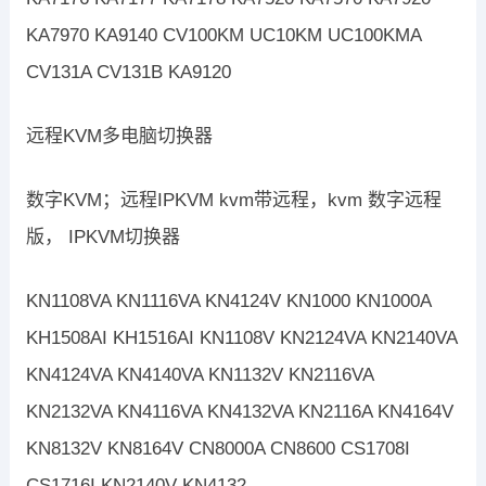
KA7970 KA9140 CV100KM UC10KM UC100KMA
CV131A CV131B KA9120
远程KVM多电脑切换器
数字KVM；远程IPKVM kvm带远程，kvm 数字远程
版， IPKVM切换器
KN1108VA KN1116VA KN4124V KN1000 KN1000A
KH1508AI KH1516AI KN1108V KN2124VA KN2140VA
KN4124VA KN4140VA KN1132V KN2116VA
KN2132VA KN4116VA KN4132VA KN2116A KN4164V
KN8132V KN8164V CN8000A CN8600 CS1708I
CS1716I KN2140V KN4132