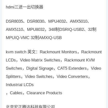
hdmi三进一出切换器
DSR8035、DSR8030、MPU4032、AMX5010、
AMX5110、MPU8032，348制DSRIQ-USB2、32制
MPUIQ-VMC 32制AMXIQ-USB
kvm switch 英文：Rackmount Monitors，Rackmount
LCDs，Video Matrix Switches，Rackmount KVM
Switches，Digital Signage，CAT5 Extenders，Video
Splitters，Video Switches，Video Converters，
Industrial LCDs
，Cables，Clearance Products
北京宏正腾达科技有限公司