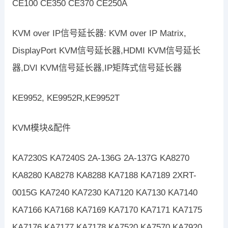
CE100 CE350 CE370 CE250A
KVM over IP信号延长器: KVM over IP Matrix,
DisplayPort KVM信号延长器,HDMI KVM信号延长
器,DVI KVM信号延长器,IP矩阵式信号延长器
KE9952, KE9952R,KE9952T
KVM模块&配件
KA7230S KA7240S 2A-136G 2A-137G KA8270
KA8280 KA8278 KA8288 KA7188 KA7189 2XRT-
0015G KA7240 KA7230 KA7120 KA7130 KA7140
KA7166 KA7168 KA7169 KA7170 KA7171 KA7175
KA7176 KA7177 KA7178 KA7520 KA7570 KA7920