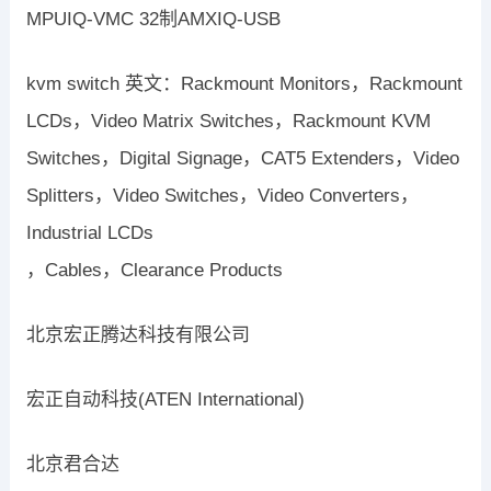
MPUIQ-VMC 32制AMXIQ-USB
kvm switch 英文：Rackmount Monitors，Rackmount
LCDs，Video Matrix Switches，Rackmount KVM
Switches，Digital Signage，CAT5 Extenders，Video
Splitters，Video Switches，Video Converters，
Industrial LCDs
，Cables，Clearance Products
北京宏正腾达科技有限公司
宏正自动科技(ATEN International)
北京君合达