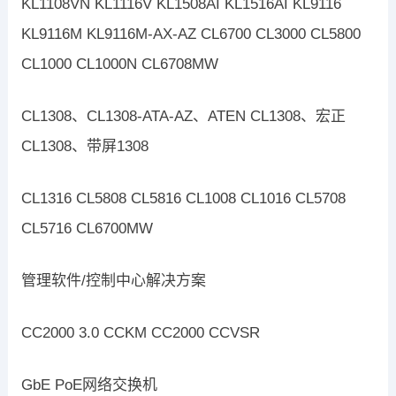
KL1108VN KL1116V KL1508AI KL1516AI KL9116
KL9116M KL9116M-AX-AZ CL6700 CL3000 CL5800
CL1000 CL1000N CL6708MW
CL1308、CL1308-ATA-AZ、ATEN CL1308、宏正
CL1308、带屏1308
CL1316 CL5808 CL5816 CL1008 CL1016 CL5708
CL5716 CL6700MW
管理软件/控制中心解决方案
CC2000 3.0 CCKM CC2000 CCVSR
GbE PoE网络交换机