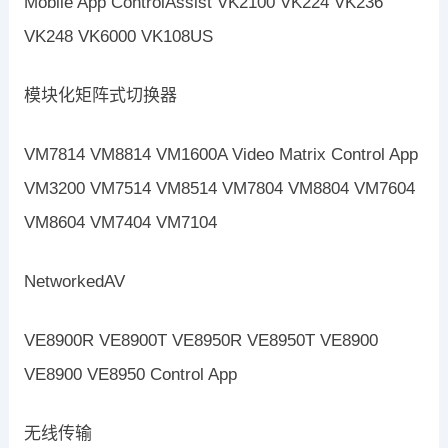
Mobile App ControlAssist VK2100 VK224 VK236
VK248 VK6000 VK108US
模块化矩阵式切换器
VM7814 VM8814 VM1600A Video Matrix Control App
VM3200 VM7514 VM8514 VM7804 VM8804 VM7604
VM8604 VM7404 VM7104
NetworkedAV
VE8900R VE8900T VE8950R VE8950T VE8900
VE8900 VE8950 Control App
无线传输