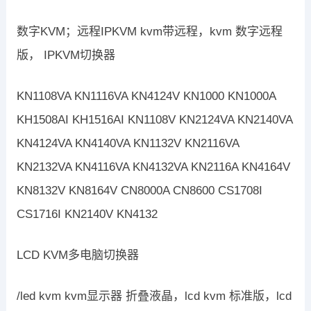
数字KVM；远程IPKVM kvm带远程，kvm 数字远程
版， IPKVM切换器
KN1108VA KN1116VA KN4124V KN1000 KN1000A
KH1508AI KH1516AI KN1108V KN2124VA KN2140VA
KN4124VA KN4140VA KN1132V KN2116VA
KN2132VA KN4116VA KN4132VA KN2116A KN4164V
KN8132V KN8164V CN8000A CN8600 CS1708I
CS1716I KN2140V KN4132
LCD KVM多电脑切换器
/led kvm kvm显示器 折叠液晶，lcd kvm 标准版，lcd