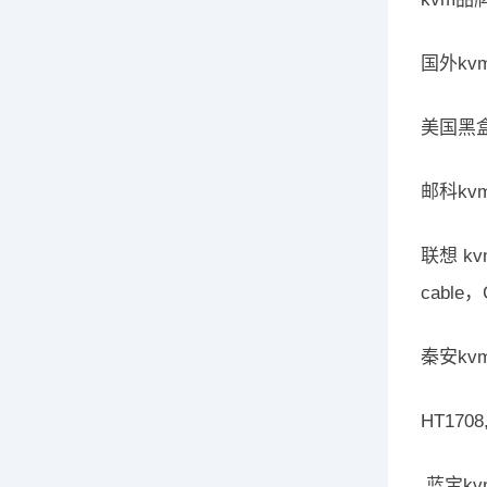
国外kvm
美国黑盒，
邮科kvm
联想 kvm
cable
秦安kvm
HT17
,蓝宝k