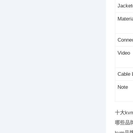
Jacket
Materi
Connec
Video
Cable 
Note
十大k
哪些品
kvm品