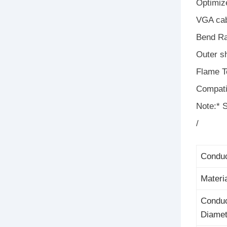
Optimize
VGA cab
Bend Ra
Outer sh
Flame T
Compati
Note:* 
/
Conduc
Materi
Conduc
Diamet