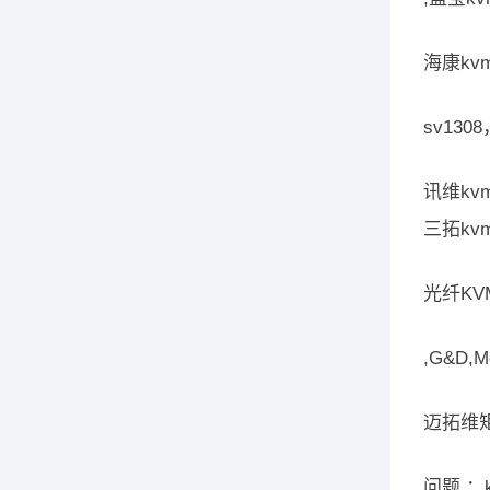
海康kvm
sv1308
讯维kvm
三拓kv
光纤KV
,G&D,
迈拓维矩 
问题 ：