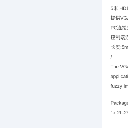
5米 HD
提供VG
PC连接头
控制端连
长度:5
/
The VGA 
applicat
fuzzy i
Package
1x 2L-2