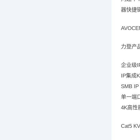
器快捷键
AVOCE
力登产品线
企业级I
IP集成
SMB I
单一端口
4K高性
Cat5 