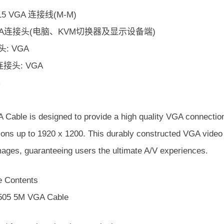
15 VGA 连接线(M-M)
A连接头(电脑、KVM切换器及显示设备端)
: VGA
接头: VGA
m
Cable is designed to provide a high quality VGA connection, 
ions up to 1920 x 1200. This durably constructed VGA video 
mages, guaranteeing users the ultimate A/V experiences.
 Contents
505 5M VGA Cable