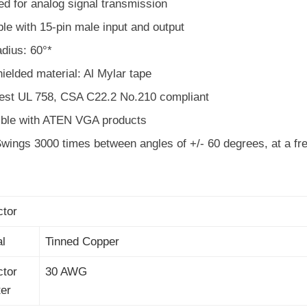
d for analog signal transmission
le with 15-pin male input and output
dius: 60°*
ielded material: Al Mylar tape
est UL 758, CSA C22.2 No.210 compliant
ble with ATEN VGA products
Swings 3000 times between angles of +/- 60 degrees, at a fr
tor
al
Tinned Copper
tor
30 AWG
er