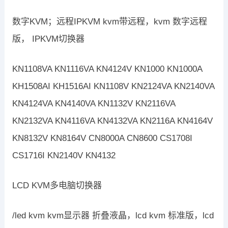
数字KVM；远程IPKVM kvm带远程，kvm 数字远程
版， IPKVM切换器
KN1108VA KN1116VA KN4124V KN1000 KN1000A
KH1508AI KH1516AI KN1108V KN2124VA KN2140VA
KN4124VA KN4140VA KN1132V KN2116VA
KN2132VA KN4116VA KN4132VA KN2116A KN4164V
KN8132V KN8164V CN8000A CN8600 CS1708I
CS1716I KN2140V KN4132
LCD KVM多电脑切换器
/led kvm kvm显示器 折叠液晶，lcd kvm 标准版，lcd