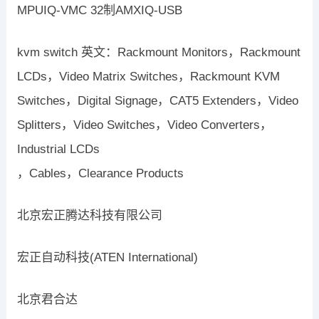
MPUIQ-VMC 32制AMXIQ-USB
kvm switch 英文：Rackmount Monitors，Rackmount
LCDs，Video Matrix Switches，Rackmount KVM
Switches，Digital Signage，CAT5 Extenders，Video
Splitters，Video Switches，Video Converters，
Industrial LCDs
，Cables，Clearance Products
北京宏正腾达科技有限公司
宏正自动科技(ATEN International)
北京君合达