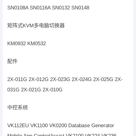
SN0108A SN0116A SN0132 SN0148
矩阵式KVM多电脑切换器
KM0932 KM0532
配件
2X-011G 2X-012G 2X-023G 2X-024G 2X-025G 2X-
031G 2X-021G 2X-010G
中控系统
VK112EU VK1100 VK0200 Database Generator
Mobile App ControlAssist VK2100 VK224 VK236