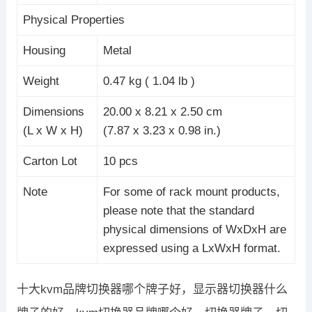
Physical Properties
Housing
Metal
Weight
0.47 kg ( 1.04 lb )
Dimensions
20.00 x 8.21 x 2.50 cm
(L x W x H)
(7.87 x 3.23 x 0.98 in.)
Carton Lot
10 pcs
Note
For some of rack mount products,
please note that the standard
physical dimensions of WxDxH are
expressed using a LxWxH format.
十大kvm品牌切换器哪个牌子好，显示器切换器什么