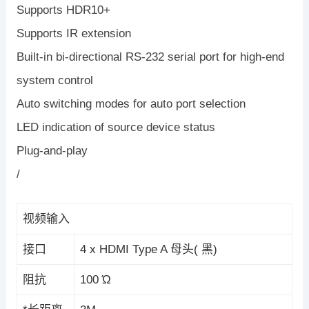
Supports HDR10+
Supports IR extension
Built-in bi-directional RS-232 serial port for high-end
system control
Auto switching modes for auto port selection
LED indication of source device status
Plug-and-play
/
视频输入
接口
4 x HDMI Type A 母头( 黑)
阻抗
100 Ώ