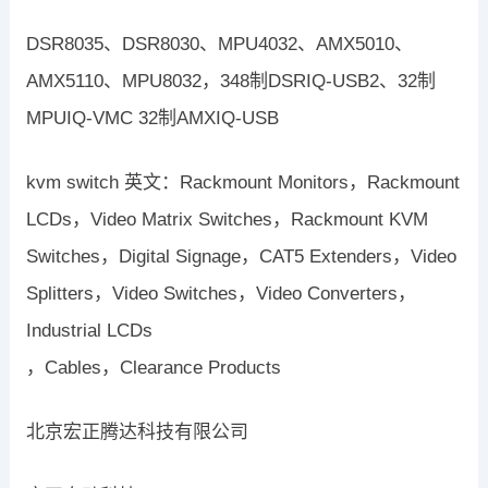
DSR8035、DSR8030、MPU4032、AMX5010、
AMX5110、MPU8032，348制DSRIQ-USB2、32制
MPUIQ-VMC 32制AMXIQ-USB
kvm switch 英文：Rackmount Monitors，Rackmount
LCDs，Video Matrix Switches，Rackmount KVM
Switches，Digital Signage，CAT5 Extenders，Video
Splitters，Video Switches，Video Converters，
Industrial LCDs
，Cables，Clearance Products
北京宏正腾达科技有限公司