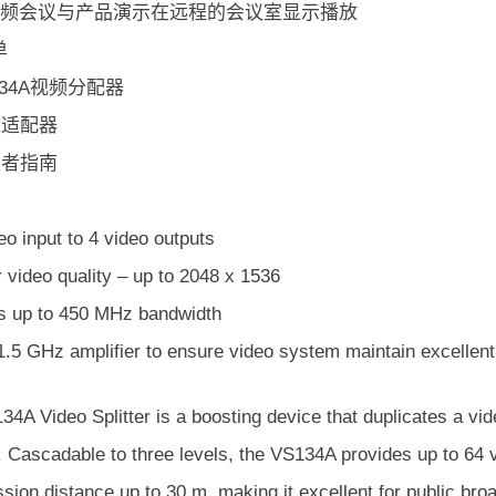
 视频会议与产品演示在远程的会议室显示播放
单
S134A视频分配器
电源适配器
使用者指南
o input to 4 video outputs
 video quality – up to 2048 x 1536
s up to 450 MHz bandwidth
 1.5 GHz amplifier to ensure video system maintain excellent 
4A Video Splitter is a boosting device that duplicates a vid
 Cascadable to three levels, the VS134A provides up to 64 vi
sion distance up to 30 m, making it excellent for public br