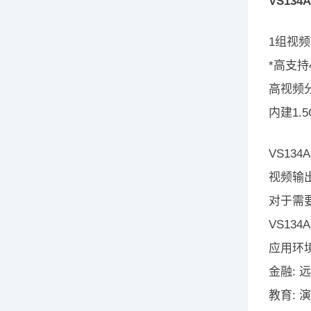
VS134A
1组视
*高支持
高视频分辨
内建1.
VS1
视频输
对于需要
VS13
应用环境
金融:
教育: