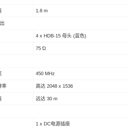
离
1.8 m
出
4 x HDB-15 母头 (蓝色)
75 Ώ
宽
450 MHz
辨率
高达 2048 x 1536
离
远达 30 m
1 x DC电源插座