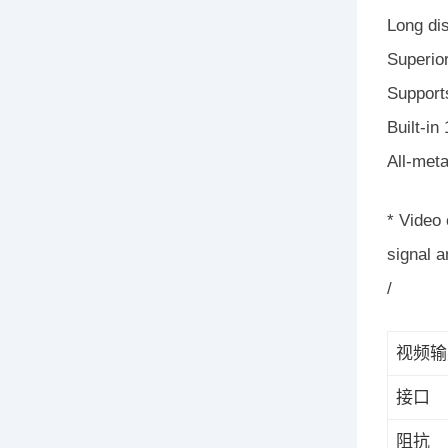
Long di
Superior
Suppor
Built-in
All-meta
* Video 
signal a
/
视频输
接口
阻抗