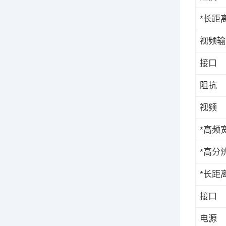
*长距
视频输
接口
阻抗
视频
*高频
*高分
*长距
接口
电源