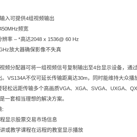
频输入可提供4组视频输出
450MHz频宽
率 – *高达2048 x 1536@ 60 Hz
5GHz放大器确保影像不失真
34A视频分配器可将一组视频信号复制输出至4台显示设备，通
出。VS134A不仅可延长传输距离达30m，同时能维持大众播
轻松远距传输多个高画质VGA、XGA、SVGA、UXGA、QXGA
4A是一套相当理想的解决方案。
:
 远程显示股票交易市场信息
 演讲或教学课程在远程的教室显示播放