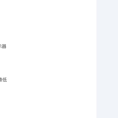
示器
降低