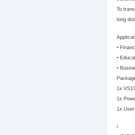
To tran
long dis
Applicat
• Financ
• Educat
• Busin
Package
1x VS13
1x Powe
1x User 
/