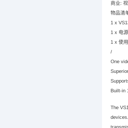
商业:
物品清
1 x V
1 x 
1 x 
/
One vide
Superior
Support
Built-in
The VS13
devices.
transmis