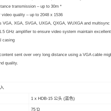
stance transmission – up to 30m *
 video quality – up to 2048 x 1536
ts VGA, XGA, SVGA, UXGA, QXGA, WUXGA and multisync 
 1.5 GHz amplifier to ensure video system maintain excellent 
l casing
content sent over very long distance using a VGA cable might
nd quality.
入
1 x HDB-15 公头 (蓝色)
75 Ώ