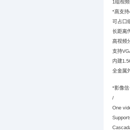
1组视
*高支持
可占口
长距离传
高视频分辨
支持VG
内建1.
全金属
*影像
/
One vide
Support
Cascadab