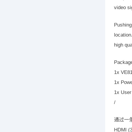
video si
Pushing
location
high qua
Package
1x VE81
1x Powe
1x User 
/
通过一条C
HDMI 