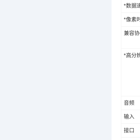
*数据
*像素
兼容协
*高分
音频
输入
接口