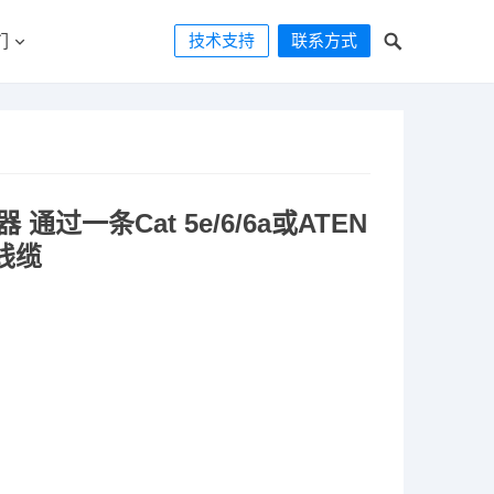
技术支持
联系方式
们
器 通过一条Cat 5e/6/6a或ATEN
6线缆