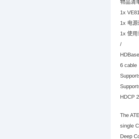
物品清
1x VE8
1x 电
1x 使
/
HDBaseT
6 cable
Support
Support
HDCP 2.
The ATE
single 
Deep Co