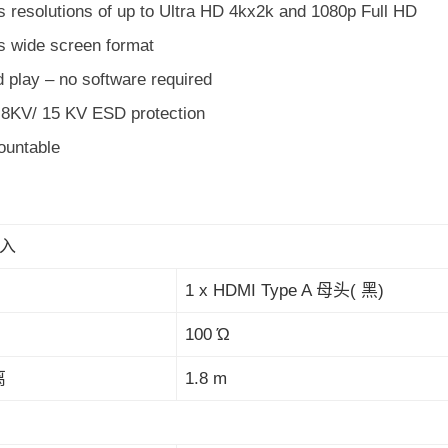
s resolutions of up to Ultra HD 4kx2k and 1080p Full HD
s wide screen format
 play – no software required
n 8KV/ 15 KV ESD protection
untable
入
1 x HDMI Type A 母头( 黑)
100 Ώ
离
1.8 m