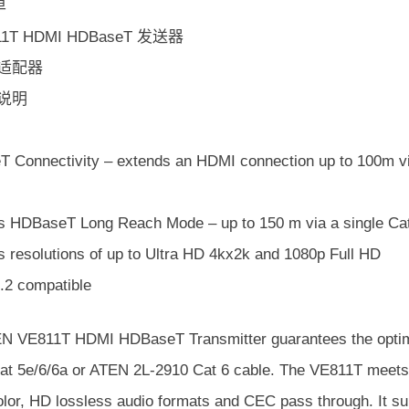
单
11T HDMI HDBaseT 发送器
源适配器
用说明
 Connectivity – extends an HDMI connection up to 100m vi
s HDBaseT Long Reach Mode – up to 150 m via a single Cat 
s resolutions of up to Ultra HD 4kx2k and 1080p Full HD
2 compatible
N VE811T HDMI HDBaseT Transmitter guarantees the optim
Cat 5e/6/6a or ATEN 2L-2910 Cat 6 cable. The VE811T meets 
lor, HD lossless audio formats and CEC pass through. It su