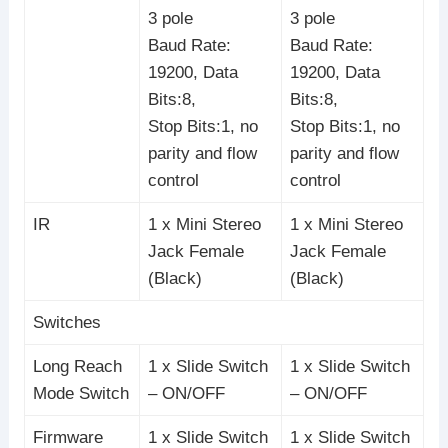
3 pole
3 pole
Baud Rate:
Baud Rate:
19200, Data
19200, Data
Bits:8,
Bits:8,
Stop Bits:1, no
Stop Bits:1, no
parity and flow
parity and flow
control
control
IR
1 x Mini Stereo
1 x Mini Stereo
Jack Female
Jack Female
(Black)
(Black)
Switches
Long Reach
1 x Slide Switch
1 x Slide Switch
Mode Switch
– ON/OFF
– ON/OFF
Firmware
1 x Slide Switch
1 x Slide Switch