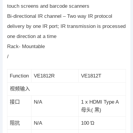
touch screens and barcode scanners
Bi-directional IR channel – Two way IR protocol
delivery by one IR port; IR transmission is processed
one direction at a time
Rack- Mountable
/
Function
VE1812R
VE1812T
视频输入
接口
N/A
1 x HDMI Type A
母头( 黑)
阻抗
N/A
100 Ώ