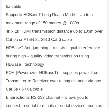
6a cable
Supports HDBaseT Long Reach Mode – Up to a
maximum range of 150 meters @ 1080p
4k x 2k HDMI transmission distance up to 100m over
Cat 6a or ATEN 2L-2910 Cat 6 cable
HDBaseT Anti-jamming – resists signal interference
during high – quality video transmission using
HDBaseT technology
POH (Power over HDBaseT) – supplies power from
Transmitter to Receiver over a long distance via one
Cat 5e / 6 / 6a cable
Bi-directional RS-232 channel – allows you to
connect to serial terminals or serial devices, such as