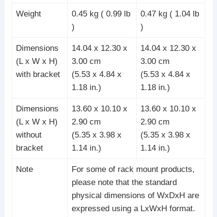
Weight
0.45 kg ( 0.99 lb
0.47 kg ( 1.04 lb
)
)
Dimensions
14.04 x 12.30 x
14.04 x 12.30 x
(L x W x H)
3.00 cm
3.00 cm
with bracket
(5.53 x 4.84 x
(5.53 x 4.84 x
1.18 in.)
1.18 in.)
Dimensions
13.60 x 10.10 x
13.60 x 10.10 x
(L x W x H)
2.90 cm
2.90 cm
without
(5.35 x 3.98 x
(5.35 x 3.98 x
bracket
1.14 in.)
1.14 in.)
Note
For some of rack mount products,
please note that the standard
physical dimensions of WxDxH are
expressed using a LxWxH format.