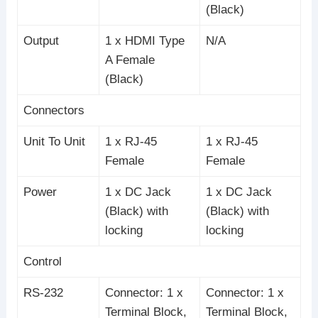
(Black)
Output
1 x HDMI Type
N/A
A Female
(Black)
Connectors
Unit To Unit
1 x RJ-45
1 x RJ-45
Female
Female
Power
1 x DC Jack
1 x DC Jack
(Black) with
(Black) with
locking
locking
Control
RS-232
Connector: 1 x
Connector: 1 x
Terminal Block,
Terminal Block,