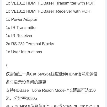
1x VE1812 HDMI HDBaseT Transmitter with POH
1x VE1812 HDMI HDBaseT Receiver with POH
1x Power Adapter
1x IR Transmitter
1x IR Receiver
2x RS-232 Terminal Blocks
1x User Instructions
/
仅需通过一条Cat 5e/6/6a线缆延伸HDMI信号来源设
备与显示设备间的距离
支持HDBaseT Lone Reach Mode- *长距离可达150
米、分辨率1080p
4k x 2k HDMI信号使用Cat 6a或ATEN 2L-2910 Cat 6