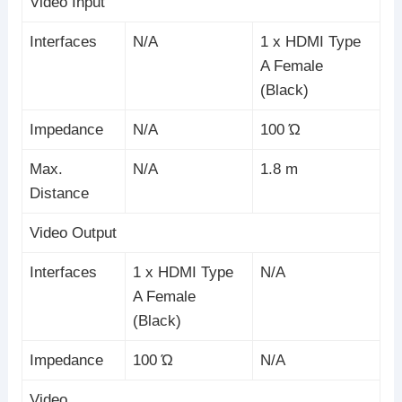
Video Input
Interfaces
N/A
1 x HDMI Type
A Female
(Black)
Impedance
N/A
100 Ώ
Max.
N/A
1.8 m
Distance
Video Output
Interfaces
1 x HDMI Type
N/A
A Female
(Black)
Impedance
100 Ώ
N/A
Video