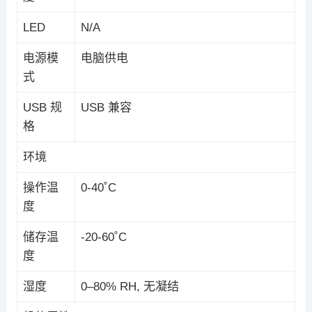
LED
N/A
电源模
电脑供电
式
USB 规
USB 兼容
格
环境
操作温
0-40˚C
度
储存温
-20-60˚C
度
湿度
0–80% RH, 无凝结