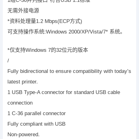
1组C-36并列接口*符合USB 1.1标准
无需外接电源
*资料处理量1.2 Mbps(ECP方式)
可支持操作系统:Windows 2000/XP/Vista/7* 系统。
*仅支持Windows 7的32位元的版本
/
Fully bidirectional to ensure compatibility with today’s
latest printer.
1 USB Type-A connector for standard USB cable
connection
1 C-36 parallel connector
Fully compliant with USB
Non-powered.