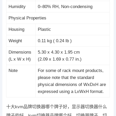
Humidity
0–80% RH, Non-condensing
Physical Properties
Housing
Plastic
Weight
0.11 kg ( 0.24 lb )
Dimensions
5.30 x 4.30 x 1.95 cm
(L x W x H)
(2.09 x 1.69 x 0.77 in.)
Note
For some of rack mount products,
please note that the standard
physical dimensions of WxDxH are
expressed using a LxWxH format.
十大kvm品牌切换器哪个牌子好，显示器切换器什么
牌子的好，kvm切换器品牌哪个好，切换器牌子，切