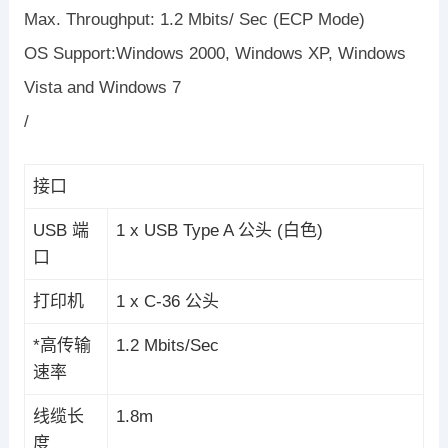
Max. Throughput: 1.2 Mbits/ Sec (ECP Mode)
OS Support:Windows 2000, Windows XP, Windows
Vista and Windows 7
/
接口
USB 端
1 x USB Type A 公头 (白色)
口
打印机
1 x C-36 公头
*高传输
1.2 Mbits/Sec
速率
线缆长
1.8m
度