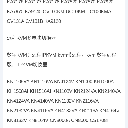
KA7176 KA7177 KA7178 KA7520 KA7570 KA7920
KA7970 KA9140 CV100KM UC10KM UC100KMA
CV131A CV131B KA9120
远程KVM多电脑切换器
数字KVM；远程IPKVM kvm带远程，kvm 数字远程
版， IPKVM切换器
KN1108VA KN1116VA KN4124V KN1000 KN1000A
KH1508AI KH1516AI KN1108V KN2124VA KN2140VA
KN4124VA KN4140VA KN1132V KN2116VA
KN2132VA KN4116VA KN4132VA KN2116A KN4164V
KN8132V KN8164V CN8000A CN8600 CS1708I