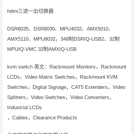
hdmi三进一出切换器
DSR8035、DSR8030、MPU4032、AMX5010、
AMX5110、MPU8032，348制DSRIQ-USB2、32制
MPUIQ-VMC 32制AMXIQ-USB
kvm switch 英文：Rackmount Monitors，Rackmount
LCDs，Video Matrix Switches，Rackmount KVM
Switches，Digital Signage，CAT5 Extenders，Video
Splitters，Video Switches，Video Converters，
Industrial LCDs
，Cables，Clearance Products