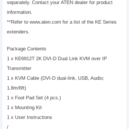
separately. Contact your ATEN dealer for product
information.
**Refer to www.aten.com for a list of the KE Series
extenders.
Package Contents
1 x KE6912T 2K DVI-D Dual Link KVM over IP
Transmitter
1 x KVM Cable (DVI-D dual-link, USB, Audio;
1.8m/6ft)
1 x Foot Pad Set (4 pcs.)
1 x Mounting Kit
1 x User Instructions
/