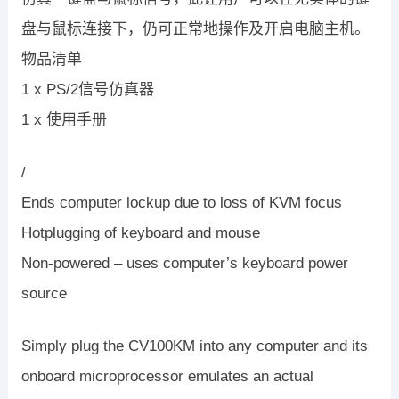
盘与鼠标连接下，仍可正常地操作及开启电脑主机。
物品清单
1 x PS/2信号仿真器
1 x 使用手册
/
Ends computer lockup due to loss of KVM focus
Hotplugging of keyboard and mouse
Non-powered – uses computer’s keyboard power
source
Simply plug the CV100KM into any computer and its
onboard microprocessor emulates an actual