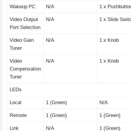
Wakeup PC
N/A
1 x Pushbutto
Video Output
N/A
1 x Slide Swit
Port Selection
Video Gain
N/A
1 x Knob
Tuner
Video
N/A
1 x Knob
Compensation
Tuner
LEDs
Local
1 (Green)
N/A
Remote
1 (Green)
1 (Green)
Link
N/A
1 (Green)