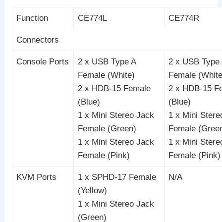
Function
CE774L
CE774R
Connectors
Console Ports
2 x USB Type A
2 x USB Type
Female (White)
Female (White
2 x HDB-15 Female
2 x HDB-15 F
(Blue)
(Blue)
1 x Mini Stereo Jack
1 x Mini Stere
Female (Green)
Female (Gree
1 x Mini Stereo Jack
1 x Mini Stere
Female (Pink)
Female (Pink)
KVM Ports
1 x SPHD-17 Female
N/A
(Yellow)
1 x Mini Stereo Jack
(Green)