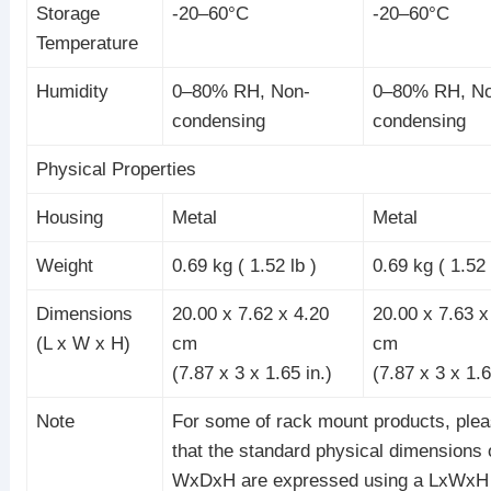
Storage
-20–60°C
-20–60°C
Temperature
Humidity
0–80% RH, Non-
0–80% RH, No
condensing
condensing
Physical Properties
Housing
Metal
Metal
Weight
0.69 kg ( 1.52 lb )
0.69 kg ( 1.52 
Dimensions
20.00 x 7.62 x 4.20
20.00 x 7.63 x
(L x W x H)
cm
cm
(7.87 x 3 x 1.65 in.)
(7.87 x 3 x 1.6
Note
For some of rack mount products, plea
that the standard physical dimensions 
WxDxH are expressed using a LxWxH 