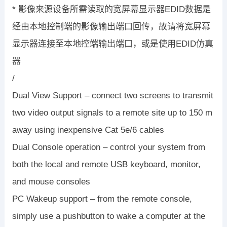
* 影像来源设备所需读取的宽屏幕显示器EDID数据是
经由本地控制端的影像输出端口回传，故请将宽屏幕
显示器连接至本地控端输出端口，或是使用EDID仿真
器
/
Dual View Support – connect two screens to transmit
two video output signals to a remote site up to 150 m
away using inexpensive Cat 5e/6 cables
Dual Console operation – control your system from
both the local and remote USB keyboard, monitor,
and mouse consoles
PC Wakeup support – from the remote console,
simply use a pushbutton to wake a computer at the