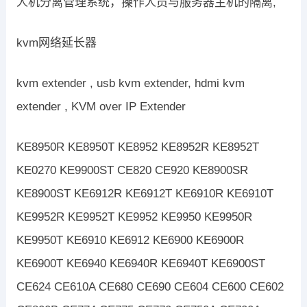
人机分离管理系统，操作人员与服务器主机的隔离,
kvm网络延长器
kvm extender , usb kvm extender, hdmi kvm
extender , KVM over IP Extender
KE8950R KE8950T KE8952 KE8952R KE8952T
KE0270 KE9900ST CE820 CE920 KE8900SR
KE8900ST KE6912R KE6912T KE6910R KE6910T
KE9952R KE9952T KE9952 KE9950 KE9950R
KE9950T KE6910 KE6912 KE6900 KE6900R
KE6900T KE6940 KE6940R KE6940T KE6900ST
CE624 CE610A CE680 CE690 CE604 CE600 CE602