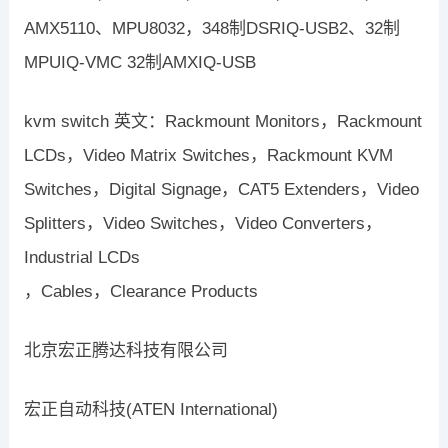
AMX5110、MPU8032，348制DSRIQ-USB2、32制
MPUIQ-VMC 32制AMXIQ-USB
kvm switch 英文：Rackmount Monitors，Rackmount
LCDs，Video Matrix Switches，Rackmount KVM
Switches，Digital Signage，CAT5 Extenders，Video
Splitters，Video Switches，Video Converters，
Industrial LCDs
，Cables，Clearance Products
北京宏正腾达科技有限公司
宏正自动科技(ATEN International)