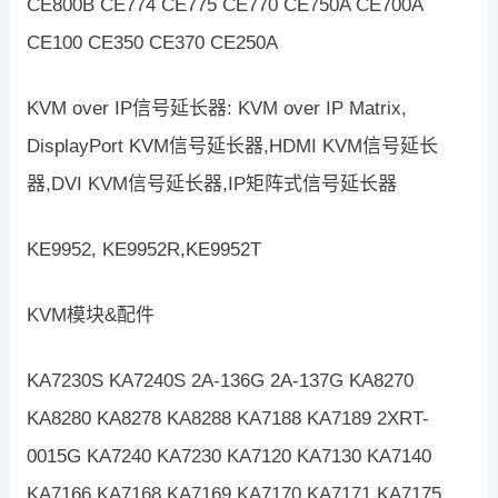
CE800B CE774 CE775 CE770 CE750A CE700A
CE100 CE350 CE370 CE250A
KVM over IP信号延长器: KVM over IP Matrix,
DisplayPort KVM信号延长器,HDMI KVM信号延长
器,DVI KVM信号延长器,IP矩阵式信号延长器
KE9952, KE9952R,KE9952T
KVM模块&配件
KA7230S KA7240S 2A-136G 2A-137G KA8270
KA8280 KA8278 KA8288 KA7188 KA7189 2XRT-
0015G KA7240 KA7230 KA7120 KA7130 KA7140
KA7166 KA7168 KA7169 KA7170 KA7171 KA7175