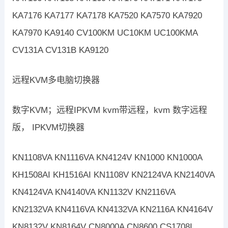
KA7176 KA7177 KA7178 KA7520 KA7570 KA7920
KA7970 KA9140 CV100KM UC10KM UC100KMA
CV131A CV131B KA9120
远程KVM多电脑切换器
数字KVM；远程IPKVM kvm带远程，kvm 数字远程
版， IPKVM切换器
KN1108VA KN1116VA KN4124V KN1000 KN1000A
KH1508AI KH1516AI KN1108V KN2124VA KN2140VA
KN4124VA KN4140VA KN1132V KN2116VA
KN2132VA KN4116VA KN4132VA KN2116A KN4164V
KN8132V KN8164V CN8000A CN8600 CS1708I