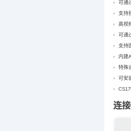
可通
支持
高视频
可通
支持
内建A
特殊
可安装
CS17
连接