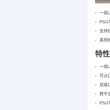
一组
PS/
支持
高视频
特性
一组
可占
双接口
跨平台
PS/