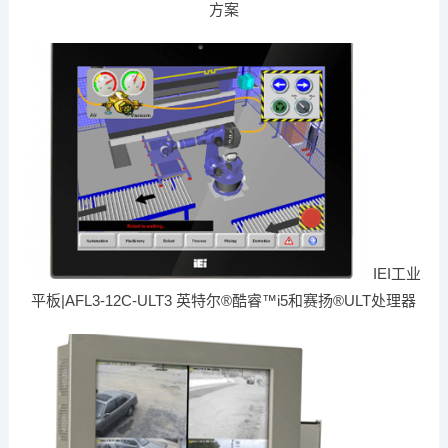
方案
IEI工业
平板|AFL3-12C-ULT3 英特尔®酷睿™i5和赛扬®ULT处理器