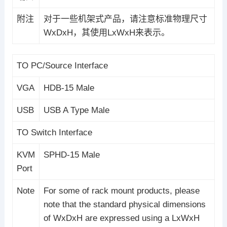
附注
对于一些机架式产品，请注意标准物理尺寸
WxDxH，其使用LxWxH来表示。
TO PC/Source Interface
VGA
HDB-15 Male
USB
USB A Type Male
TO Switch Interface
KVM
SPHD-15 Male
Port
Note
For some of rack mount products, please
note that the standard physical dimensions
of WxDxH are expressed using a LxWxH