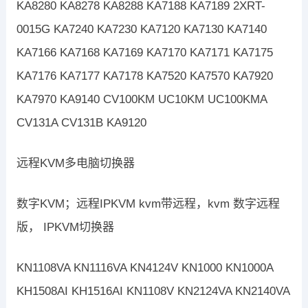
KA8280 KA8278 KA8288 KA7188 KA7189 2XRT-
0015G KA7240 KA7230 KA7120 KA7130 KA7140
KA7166 KA7168 KA7169 KA7170 KA7171 KA7175
KA7176 KA7177 KA7178 KA7520 KA7570 KA7920
KA7970 KA9140 CV100KM UC10KM UC100KMA
CV131A CV131B KA9120
远程KVM多电脑切换器
数字KVM；远程IPKVM kvm带远程，kvm 数字远程
版， IPKVM切换器
KN1108VA KN1116VA KN4124V KN1000 KN1000A
KH1508AI KH1516AI KN1108V KN2124VA KN2140VA