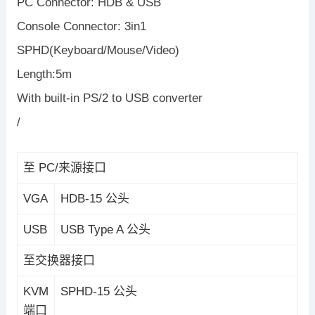
PC Connector: HDB & USB
Console Connector: 3in1
SPHD(Keyboard/Mouse/Video)
Length:5m
With built-in PS/2 to USB converter
/
至 PC/来源接口
VGA
HDB-15 公头
USB
USB Type A 公头
至交换器接口
KVM
SPHD-15 公头
端口