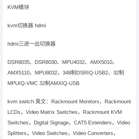
KVM模块
kvm切换器 hdmi
hdmi三进一出切换器
DSR8035、DSR8030、MPU4032、AMX5010、
AMX5110、MPU8032，348制DSRIQ-USB2、32制
MPUIQ-VMC 32制AMXIQ-USB
kvm switch 英文：Rackmount Monitors，Rackmount
LCDs，Video Matrix Switches，Rackmount KVM
Switches，Digital Signage，CAT5 Extenders，Video
Splitters，Video Switches，Video Converters，