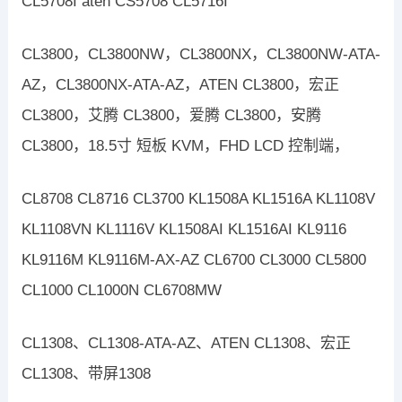
CL5708I aten CS5708 CL5716I
CL3800，CL3800NW，CL3800NX，CL3800NW-ATA-
AZ，CL3800NX-ATA-AZ，ATEN CL3800，宏正
CL3800，艾腾 CL3800，爱腾 CL3800，安腾
CL3800，18.5寸 短板 KVM，FHD LCD 控制端，
CL8708 CL8716 CL3700 KL1508A KL1516A KL1108V
KL1108VN KL1116V KL1508AI KL1516AI KL9116
KL9116M KL9116M-AX-AZ CL6700 CL3000 CL5800
CL1000 CL1000N CL6708MW
CL1308、CL1308-ATA-AZ、ATEN CL1308、宏正
CL1308、带屏1308