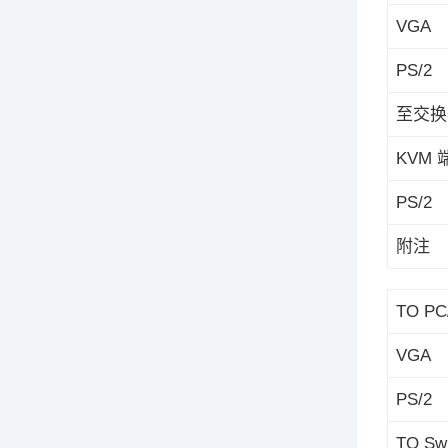
VGA
PS/2
至交换
KVM 
PS/2
附注
TO PC/
VGA
PS/2
TO Swi