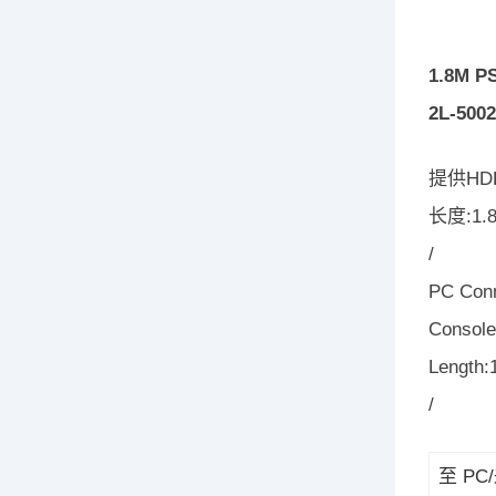
1.8M 
2L-500
提供HD
长度:1.8
/
PC Conn
Console
Length:
/
至 P