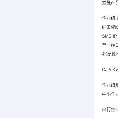
力登产品线
企业级I
IP集成
SMB I
单一端口
4K高性
Cat5 
企业级
中小企业
串行控