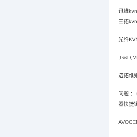
讯维kvm
三拓kv
光纤KV
,G&D,
迈拓维矩 
问题 ：
器快捷键
AVOCE