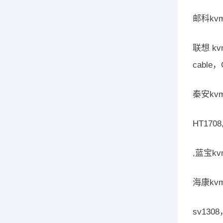
邮科kvm
联想 kvm
cable
秦安kvm
HT17
,蓝宝k
海康kvm
sv1308