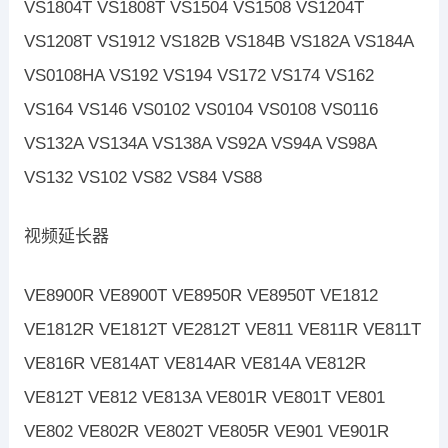
VS1804T VS1808T VS1504 VS1508 VS1204T
VS1208T VS1912 VS182B VS184B VS182A VS184A
VS0108HA VS192 VS194 VS172 VS174 VS162
VS164 VS146 VS0102 VS0104 VS0108 VS0116
VS132A VS134A VS138A VS92A VS94A VS98A
VS132 VS102 VS82 VS84 VS88
视频延长器
VE8900R VE8900T VE8950R VE8950T VE1812
VE1812R VE1812T VE2812T VE811 VE811R VE811T
VE816R VE814AT VE814AR VE814A VE812R
VE812T VE812 VE813A VE801R VE801T VE801
VE802 VE802R VE802T VE805R VE901 VE901R