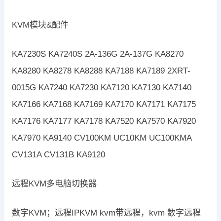
KVM模块&配件
KA7230S KA7240S 2A-136G 2A-137G KA8270
KA8280 KA8278 KA8288 KA7188 KA7189 2XRT-
0015G KA7240 KA7230 KA7120 KA7130 KA7140
KA7166 KA7168 KA7169 KA7170 KA7171 KA7175
KA7176 KA7177 KA7178 KA7520 KA7570 KA7920
KA7970 KA9140 CV100KM UC10KM UC100KMA
CV131A CV131B KA9120
远程KVM多电脑切换器
数字KVM；远程IPKVM kvm带远程，kvm 数字远程