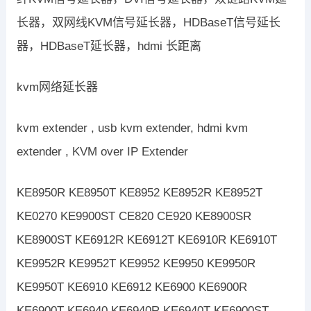
长器，双网线KVM信号延长器，HDBaseT信号延长
器，HDBaseT延长器，hdmi 长距离
kvm网络延长器
kvm extender , usb kvm extender, hdmi kvm
extender , KVM over IP Extender
KE8950R KE8950T KE8952 KE8952R KE8952T
KE0270 KE9900ST CE820 CE920 KE8900SR
KE8900ST KE6912R KE6912T KE6910R KE6910T
KE9952R KE9952T KE9952 KE9950 KE9950R
KE9950T KE6910 KE6912 KE6900 KE6900R
KE6900T KE6940 KE6940R KE6940T KE6900ST