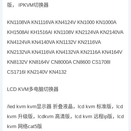
版， IPKVM切换器
KN1108VA KN1116VA KN4124V KN1000 KN1000A
KH1508AI KH1516AI KN1108V KN2124VA KN2140VA
KN4124VA KN4140VA KN1132V KN2116VA
KN2132VA KN4116VA KN4132VA KN2116A KN4164V
KN8132V KN8164V CN8000A CN8600 CS1708I
CS1716I KN2140V KN4132
LCD KVM多电脑切换器
/led kvm kvm显示器 折叠液晶，lcd kvm 标准版，lcd
kvm 升级版，lcdkvm 高清版，lcd kvm 远程ip版，lcd
kvm 网络cat5版