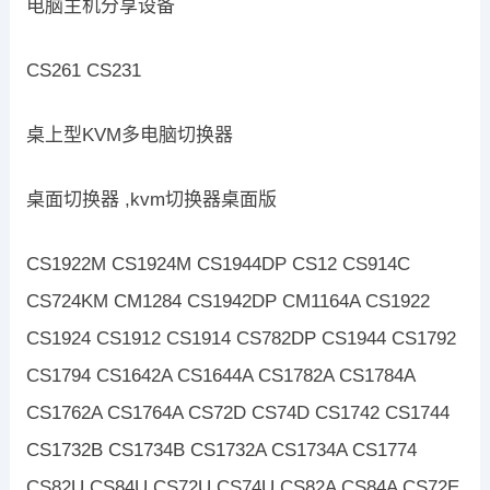
电脑主机分享设备
CS261 CS231
桌上型KVM多电脑切换器
桌面切换器 ,kvm切换器桌面版
CS1922M CS1924M CS1944DP CS12 CS914C
CS724KM CM1284 CS1942DP CM1164A CS1922
CS1924 CS1912 CS1914 CS782DP CS1944 CS1792
CS1794 CS1642A CS1644A CS1782A CS1784A
CS1762A CS1764A CS72D CS74D CS1742 CS1744
CS1732B CS1734B CS1732A CS1734A CS1774
CS82U CS84U CS72U CS74U CS82A CS84A CS72E