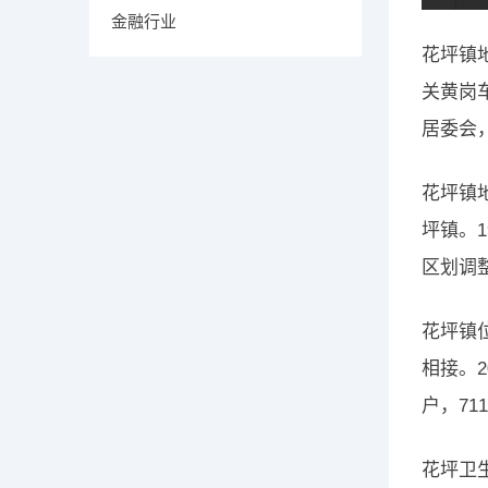
金融行业
花坪镇
关黄岗
居委会，
花坪镇
坪镇。1
区划调
花坪镇位于
相接。2
户，71
花坪卫