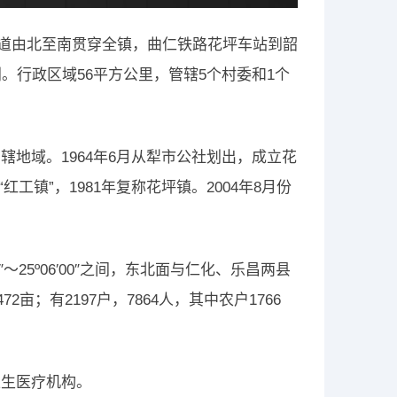
6国道由北至南贯穿全镇，曲仁铁路花坪车站到韶
。行政区域56平方公里，管辖5个村委和1个
地域。1964年6月从犁市公社划出，成立花
工镇”，1981年复称花坪镇。2004年8月份
′20″～25º06′00″之间，东北面与仁化、乐昌两县
2亩；有2197户，7864人，其中农户1766
卫生医疗机构。