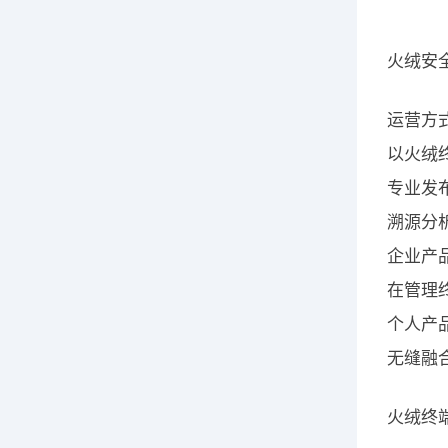
火绒安
运营方
以火绒
专业发
溯源分
企业产
在管理
个人产
无缝融
火绒终端