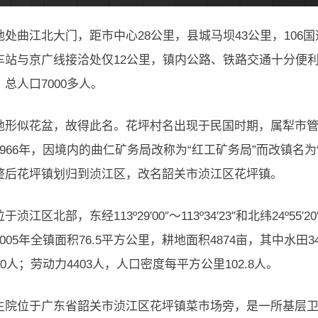
地处曲江北大门，距市中心28公里，县城马坝43公里，10
车站与京广线接洽处仅12公里，镇内公路、铁路交通十分便利
总人口7000多人。
地形似花盆，故得此名。花坪村名出现于民国时期，属犁市管辖
966年，因境内的曲仁矿务局改称为“红工矿务局”而改镇名为“红
整后花坪镇划归到浈江区，改名韶关市浈江区花坪镇。
浈江区北部，东经113º29′00″～113º34′23″和北纬24º55
005年全镇面积76.5平方公里，耕地面积4874亩，其中水田347
10人；劳动力4403人，人口密度每平方公里102.8人。
生院位于广东省韶关市浈江区花坪镇菜市场旁，是一所基层