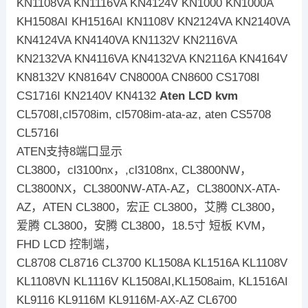
KN1108VA KN1116VA KN4124V KN1000 KN1000A
KH1508AI KH1516AI KN1108V KN2124VA KN2140VA
KN4124VA KN4140VA KN1132V KN2116VA
KN2132VA KN4116VA KN4132VA KN2116A KN4164V
KN8132V KN8164V CN8000A CN8600 CS1708I
CS1716I KN2140V KN4132
Aten LCD kvm
CL5708I,cl5708im, cl5708im-ata-az, aten CS5708
CL5716I
ATEN支持8端口显示
CL3800，cl3100nx，,cl3108nx, CL3800NW，
CL3800NX，CL3800NW-ATA-AZ，CL3800NX-ATA-
AZ，ATEN CL3800，宏正 CL3800，艾腾 CL3800，
爱腾 CL3800，安腾 CL3800，18.5寸 短板 KVM，
FHD LCD 控制端，
CL8708 CL8716 CL3700 KL1508A KL1516A KL1108V
KL1108VN KL1116V KL1508AI,KL1508aim, KL1516AI
KL9116 KL9116M KL9116M-AX-AZ CL6700