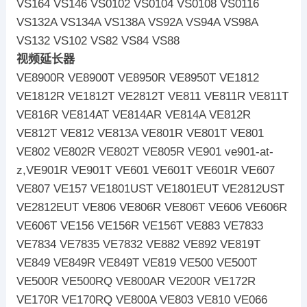
VS164 VS146 VS0102 VS0104 VS0108 VS0116
VS132A VS134A VS138A VS92A VS94A VS98A
VS132 VS102 VS82 VS84 VS88
视频延长器
VE8900R VE8900T VE8950R VE8950T VE1812
VE1812R VE1812T VE2812T VE811 VE811R VE811T
VE816R VE814AT VE814AR VE814A VE812R
VE812T VE812 VE813A VE801R VE801T VE801
VE802 VE802R VE802T VE805R VE901 ve901-at-
z,VE901R VE901T VE601 VE601T VE601R VE607
VE807 VE157 VE1801UST VE1801EUT VE2812UST
VE2812EUT VE806 VE806R VE806T VE606 VE606R
VE606T VE156 VE156R VE156T VE883 VE7833
VE7834 VE7835 VE7832 VE882 VE892 VE819T
VE849 VE849R VE849T VE819 VE500 VE500T
VE500R VE500RQ VE800AR VE200R VE172R
VE170R VE170RQ VE800A VE803 VE810 VE066