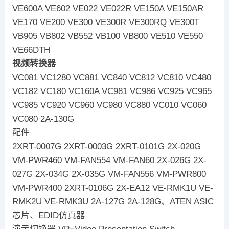
VE600A VE602 VE022 VE022R VE150A VE150AR
VE170 VE200 VE300 VE300R VE300RQ VE300T
VB905 VB802 VB552 VB100 VB800 VE510 VE550
VE66DTH
视频转换器
VC081 VC1280 VC881 VC840 VC812 VC810 VC480
VC182 VC180 VC160A VC981 VC986 VC925 VC965
VC985 VC920 VC960 VC980 VC880 VC010 VC060
VC080 2A-130G
配件
2XRT-0007G 2XRT-0003G 2XRT-0101G 2X-020G
VM-PWR460 VM-FAN554 VM-FAN60 2X-026G 2X-
027G 2X-034G 2X-035G VM-FAN556 VM-PWR800
VM-PWR400 2XRT-0106G 2X-EA12 VE-RMK1U VE-
RMK2U VE-RMK3U 2A-127G 2A-128G、ATEN ASIC
芯片、EDID仿真器