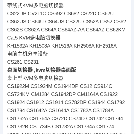
带线式KVM多电脑切换器
CS22DP CV211C CS692 CS682 CS22D CS62U
CS62US CS64U CS64US CS22U CS52A CS52 CS62
CS62S CS62A CS64A CS64AZ-AA CS64AZ CS62KM
Cat5 KVM多电脑切换器
KH1532A KH1508A KH1516A KH2508A KH2516A
电脑主机分享设备
CS261 CS231
桌面切换器 ,kvm切换器桌面版
桌上型KVM多电脑切换器
CS1922M CS1924M CS1944DP CS12 CS914C
CS724KM CM1284 CS1942DP CM1164A CS1922
CS1924 CS1912 CS1914 CS782DP CS1944 CS1792
CS1794 CS1642A CS1644A CS1782A CS1784A
CS1762A CS1764A CS72D CS74D CS1742 CS1744
CS1732B CS1734B CS1732A CS1734A CS1774