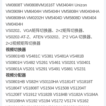
VM0808T VM0808VM1616T VM3404H Unizon
VM3909H VM6404H VM5404H VM5808H VM0404HA
VM0808HA VM0202H VM5404D VM5808D VM0404
VM0404H
VS0202、VGA矩阵切换器、2×2矩阵切换器、
VS0202-AT-Z、ATEN VS0202、2*2 VGA 切换器、
2×2视频矩阵切换器
视频切换器
VS0801HB VS481C VS381 VS481A VS481B
VS0801H VS482 VS261 VS461 VS0201 VS0401
VS0801A VS201 VS291 VS491 VS881 VS231
视频分配器
VS0801HB VS82H VS0110HA VS1814T VS1818T
VS1804T VS1808T VS1504 VS1508 VS1204T
VS1208T VS1912 VS182B VS184B VS182A VS184A
VS0108HA VS192 VS194 VS172 VS174 VS162