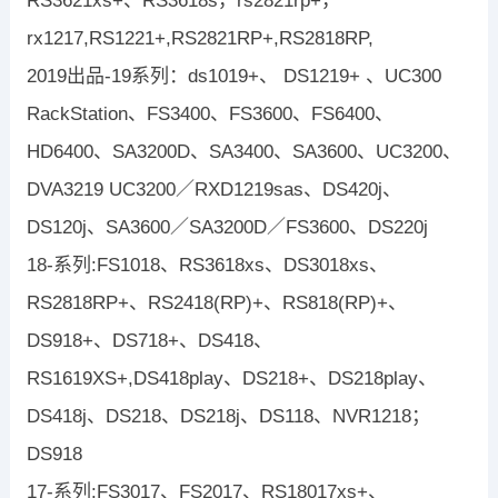
RS3621xs+、RS3618s，rs2821rp+，
rx1217,RS1221+,RS2821RP+,RS2818RP,
2019出品-19系列：ds1019+、 DS1219+ 、UC300
RackStation、FS3400、FS3600、FS6400、
HD6400、SA3200D、SA3400、SA3600、UC3200、
DVA3219 UC3200／RXD1219sas、DS420j、
DS120j、SA3600／SA3200D／FS3600、DS220j
18-系列:FS1018、RS3618xs、DS3018xs、
RS2818RP+、RS2418(RP)+、RS818(RP)+、
DS918+、DS718+、DS418、
RS1619XS+,DS418play、DS218+、DS218play、
DS418j、DS218、DS218j、DS118、NVR1218；
DS918
17-系列:FS3017、FS2017、RS18017xs+、