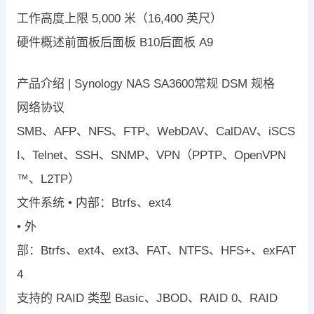
工作高度上限
5,000
米（
16,400
英尺）
硬件概述
前面板
后面板
B
10
后面板
A
9
产品介绍
|
Synology NAS
SA3600
常规
DSM
规格
网络协议
SMB
、
AFP
、
NFS
、
FTP
、
WebDAV
、
CalDAV
、
iSCS
I
、
Telnet
、
SSH
、
SNMP
、
VPN
（
PPTP
、
OpenVPN
™
、
L2TP
）
文件系统
•
内部：
Btrfs
、
ext4
•
外
部：
Btrfs
、
ext4
、
ext3
、
FAT
、
NTFS
、
HFS
+
、
exFAT
4
支持的
RAID
类型
Basic
、
JBOD
、
RAID 0
、
RAID