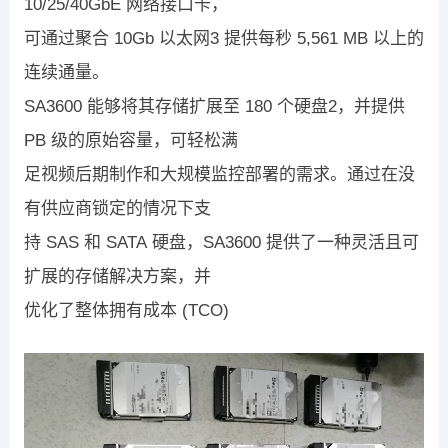
10/25/40GbE
网络接口卡，
可通过聚合
10Gb
以太网
3
提供
每秒
5,561 MB
以上的
连续通量
。
SA3600
能够将其存储扩展至
180
个硬盘
2
，并提供
PB
级的原始容量，可轻松满
足视频后期制作和大规模监控部署的需求。通过在没
有供应商锁定的情况下
支
持
SAS
和
SATA
硬盘
，
SA3600
提供了一种灵活且可
扩展的存储解决方案，并
优化了整体拥有成本
(TCO)