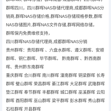
群晖四川，四川群晖NAS存储代理商,成都群晖NAS分
销商,群晖NAS存储价格,群晖NAS存储规格参数,群晖
NAS存储图片,群晖NAS文件存储,群晖网络存储，
群晖保内免费维修支持，
四川群晖NAS存储代理商,成都群晖NAS分销
贵州群晖：贵阳群晖 、六盘水群晖、遵义群晖、安顺
群晖、铜仁群晖、毕节群晖。 黔南群晖 、黔西南群
晖、贵州黔东南群晖
重庆群晖 合川群晖 南川群晖 潼南群晖 铜梁群晖 长寿
群晖 璧山群晖 荣昌群晖 綦江群晖 大足群晖 武隆群晖
垫江群晖 奉节群晖 丰都群晖 城口群晖 巫溪群晖 云阳
群晖 酉阳群晖 巫山群晖 梁平群晖 彭水群晖 秀山群晖
石柱群晖 开县群晖