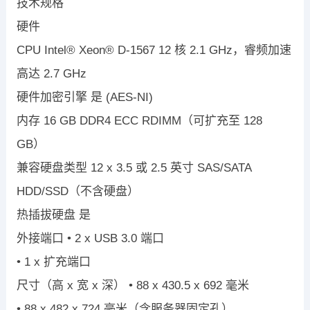
技术规格
硬件
CPU
Intel
®
Xeon
®
D-1567 12
核
2.1 GHz
，睿频加速
高达
2.7 GHz
硬件加密引擎
是
(AES-NI)
内存
16 GB DDR4 ECC RDIMM
（可扩充至
128
GB
）
兼容硬盘类型
12 x 3.5
或
2.5
英寸
SAS/SATA
HDD/SSD
（不含硬盘）
热插拔硬盘
是
外接端口
•
2 x USB 3.0
端口
•
1 x
扩充端口
尺寸（高
x
宽
x
深）
•
88 x 430.5 x 692
毫米
•
88 x 482 x 724
毫米（含服务器固定孔）