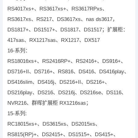
RS4017xs+、RS3617xs+、RS3617RPxs、
RS3617xs、RS217、DS3617xs、nas ds3617，
DS1817+、DS1517+、DS1817、DS1517；扩展柜：
417sas、RX1217sas、RX1217、DX517
16-系列：
RS18016xs+、RS2416RP+、RS2416+、DS916+、
DS716+II、DS716+、RS816、DS416、DS416play、
DS416slim、DS416j、DS216+II、DS216+、
DS216play、DS216、DS216j、DS216se、DS116、
NVR216、群晖扩展柜 RX1216sas；
15-系列:
RC18015xs+、DS3615xs、DS2015xs、
RS815(RP)+、DS2415+、DS1515+、DS415+、