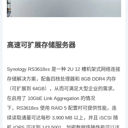
高速可扩展存储服务器
Synology RS3618xs
是一种
2U 12
槽机架式网络连接
存储解决方案，配备
四核
处理器和
8GB DDR4
内存
（可扩展到
64GB
），从而可满足大型企业的需求
。
在
启用了
10GbE Link Aggregation
的情况
下，
RS3618xs
使用
RAID 5
配置时可提
供性能，连
续读取通量可达
每秒
3,900 MB
以上，
并且
iSCSI
随
机
IOPS
可
达到
143,500
1
。加密数据传输性能可以达