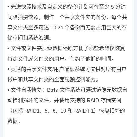
•
先进快照技术
及自定义的备份计划可在至少
5
分钟
间隔
拍摄快照，制作一
个共享文件夹的备份，每个共
享文件夹至多可达
1,024
个备份
而无需占用
巨大的存
储空间和系统资源。
•
文件或文件夹层级数据还原
方便了那些希望仅恢复
特定文件或文件
夹的用户，节约了他们的时间。
•
灵活的共享文件夹
/
用户配额系统
可提供对所有用户
帐户和共享文件夹的全
面配额控制能力。
•
文件自我修复：
Btrfs
文件系统可通过镜像元数据自
动检测损坏的文件，并使用
支持的
RAID
存储空间
（包括
RAID1
、
5
、
6
、
10
和
RAID F1
）恢复损坏的
数
据。