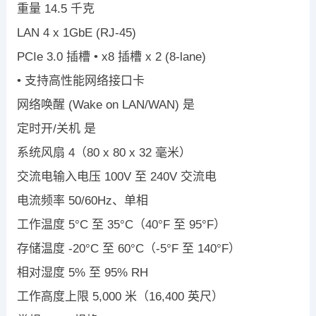
重量
14.5
千克
LAN
4 x 1GbE (RJ-45)
PCIe 3.0
插槽
• x8
插槽
x 2 (8-lane)
•
支持高性能网络接口卡
网络唤醒
(Wake on LAN/WAN)
是
定时开
/
关机
是
系统风扇
4
（
80 x 80 x 32
毫米）
交流电输入电压
100V
至
240V
交流电
电流频率
50/60Hz
、单相
工作温度
5
°
C
至
35
°
C
（
40
°
F
至
95
°
F
）
存储温度
-20
°
C
至
60
°
C
（
-5
°
F
至
140
°
F
）
相对湿度
5%
至
95% RH
工作高度上限
5,000
米（
16,400
英尺）