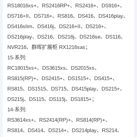
RS18016xs+、RS2416RP+、RS2416+、DS916+、
DS716+II、DS716+、RS816、DS416、DS416play、
DS416slim、DS416j、DS216+II、DS216+、
DS216play、DS216、DS216j、DS216se、DS116、
NVR216、群晖扩展柜 RX1216sas；
15-系列:
RC18015xs+、DS3615xs、DS2015xs、
RS815(RP)+、DS2415+、DS1515+、DS415+、
RS815、DS1515、DS715、DS415play、DS215+、
DS215j、DS115、DS115j、DS1815+；
14-系列:
RS3614xs+、RS2414(RP)+、RS814(RP)+、
RS814、DS414、DS214+、DS214play、RS214、