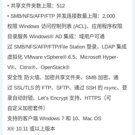
•
共享文件夹数上限：
512
•
SMB/NFS/AFP/FTP
并发连接数量上限：
2,000
权限
Windows
访问控制列表
(ACL)
、应用程序权限
目录服务
Windows
®
AD
集成：域用户可通
过
SMB/NFS/AFP/FTP/File Station
登录，
LDAP
集成
虚拟化
VMware vSphere® 6.5
、
Microsoft Hyper-
V®
、
Citrix®
、
OpenStack®
安全性
防火墙、加密共享文件夹、
SMB
加密、通
过
SSL/TLS
的
FTP
、
SFTP
、通过
SSH
的
rsync
、登
录自动封锁、
Let’s Encrypt
支持、
HTTPS
（可
自定义加密套件）
支持的客户端
Windows 7
和
10
、
Mac OS
X
®
10.11
或以上版本