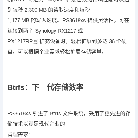
到
每秒
2,300
MB
的读取速度
和
每秒
1,177
MB
的写入速度
。
RS3618xs
提供灵活性，可在
连接到两个
Synology
RX1217
或
RX1217RP

扩充设备时，轻松扩展到多达
36
个硬
盘
。可以根据企业需求轻松
扩展存储容量。
Btrfs
：下一代存储效率
RS3618xs
引进了
Btrfs
文件系统
，采用了更先进的存
储技术以满足现代企业的
管理需求：