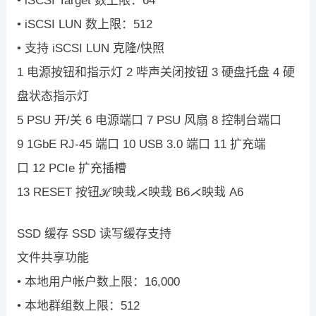
•
iSCSI Target
数上限：
64
•
iSCSI LUN
数上限：
512
•
支持
iSCSI LUN
克隆
/
快照
1
电源按钮和指示灯
2
哔声关闭按钮
3
硬盘托盘
4
硬
盘状态指示灯
5
PSU
开
/
关
6
电源端口
7
PSU
风扇
8
控制台端口
9
1GbE RJ-45
端口
10
USB 3.0
端口
11
扩充端
口
12
PCIe
扩充插槽
13
RESET
按钮
ℋ映㘽
⋌映㘽
B
6
⋌映㘽
A
6
SSD
缓存
SSD
读写缓存支持
文件共享功能
•
本地用户帐户数上限：
16,000
•
本地群组数上限：
512