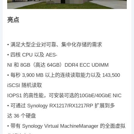
亮点
•
满足大型企业对可靠、集中化存
储的需求
•
四核
CPU
以及
AES-
NI
和
8GB
（高
达
64GB
）
DDR4 ECC UDIMM
•
每秒
3,900 MB
以上的连续读取
能力以及
143,500
iSCSI
随机读取
IOPS
1
的高性能，可安装可选的
10GbE/40GbE NIC
•
可通过
Synology RX1217/
RX1217RP
扩展到多
达
36
个硬盘
•
带有
Synology Virtual Machine
Manager
的全面虚拟