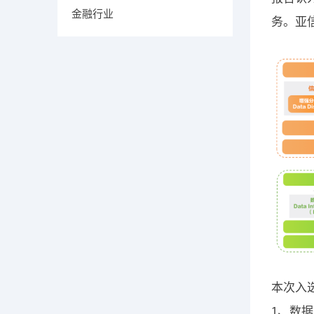
金融行业
务。亚
本次入
1、数