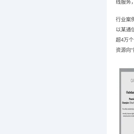
线服务
行业案
以某通
超4万
资源向