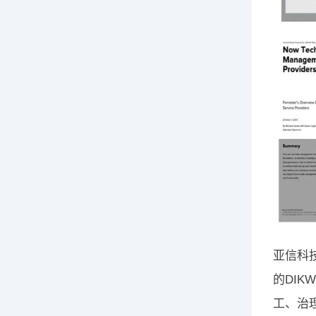
亚信科
的DI
工、治