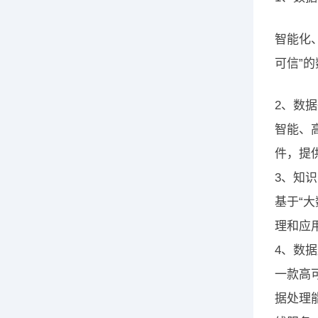
智能化
可信”
2、数
智能、
件，提
3、知
基于“
理和应
4、数据
一款高
据处理