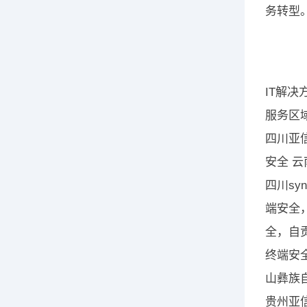
务转型
IT解决
服务区
四川亚信
安全 云
四川sy
端安全
全，自贡
终端安全
山彝族
贵州亚