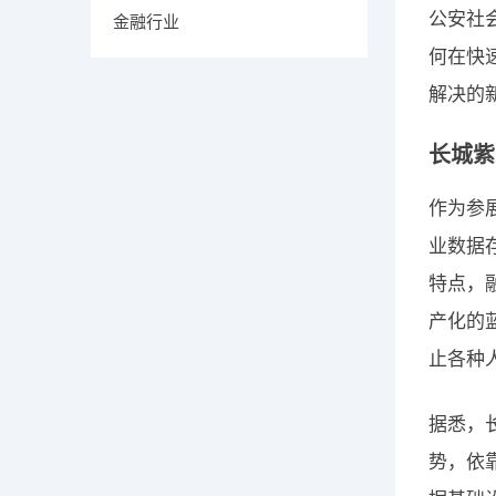
公安社
金融行业
何在快
解决的
长城紫
作为参
业数据
特点，
产化的
止各种
据悉，
势，依