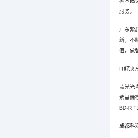
据基础
服务。
广东紫
新，不
值，做
IT解决
蓝光光
紫晶储
BD-R T
成都科