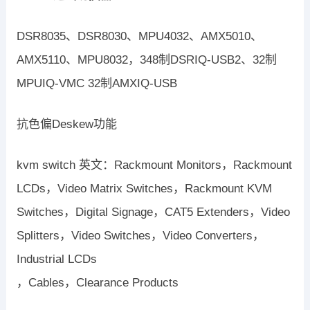
DSR8035、DSR8030、MPU4032、AMX5010、
AMX5110、MPU8032，348制DSRIQ-USB2、32制
MPUIQ-VMC 32制AMXIQ-USB
抗色偏Deskew功能
kvm switch 英文：Rackmount Monitors，Rackmount
LCDs，Video Matrix Switches，Rackmount KVM
Switches，Digital Signage，CAT5 Extenders，Video
Splitters，Video Switches，Video Converters，
Industrial LCDs
，Cables，Clearance Products