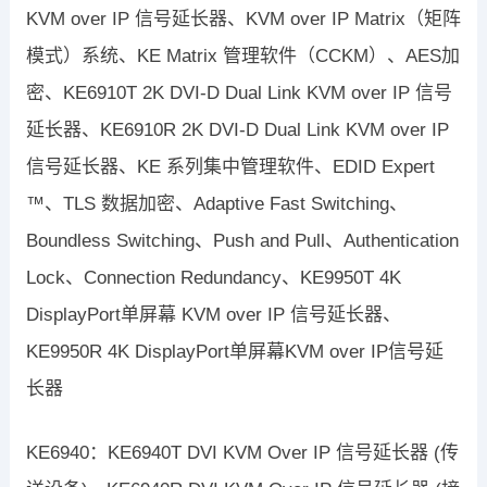
KVM over IP 信号延长器、KVM over IP Matrix（矩阵
模式）系统、KE Matrix 管理软件（CCKM）、AES加
密、KE6910T 2K DVI-D Dual Link KVM over IP 信号
延长器、KE6910R 2K DVI-D Dual Link KVM over IP
信号延长器、KE 系列集中管理软件、EDID Expert
™、TLS 数据加密、Adaptive Fast Switching、
Boundless Switching、Push and Pull、Authentication
Lock、Connection Redundancy、KE9950T 4K
DisplayPort单屏幕 KVM over IP 信号延长器、
KE9950R 4K DisplayPort单屏幕KVM over IP信号延
长器
KE6940：KE6940T DVI KVM Over IP 信号延长器 (传