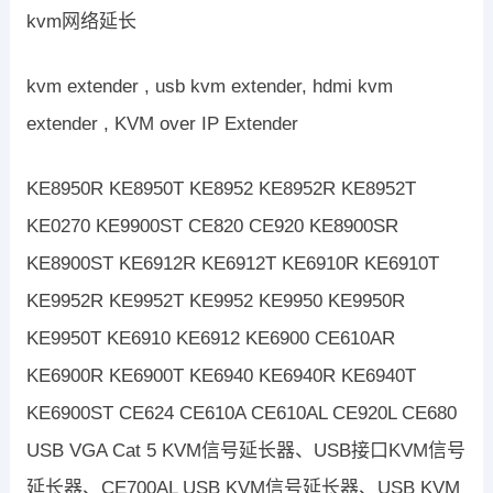
kvm网络延长
kvm extender , usb kvm extender, hdmi kvm
extender , KVM over IP Extender
KE8950R KE8950T KE8952 KE8952R KE8952T
KE0270 KE9900ST CE820 CE920 KE8900SR
KE8900ST KE6912R KE6912T KE6910R KE6910T
KE9952R KE9952T KE9952 KE9950 KE9950R
KE9950T KE6910 KE6912 KE6900 CE610AR
KE6900R KE6900T KE6940 KE6940R KE6940T
KE6900ST CE624 CE610A CE610AL CE920L CE680
USB VGA Cat 5 KVM信号延长器、USB接口KVM信号
延长器、CE700AL USB KVM信号延长器、USB KVM