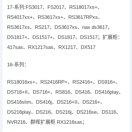
17-系列:FS3017、FS2017、RS18017xs+、
RS4017xs+、RS3617xs+、RS3617RPxs、
RS3617xs、RS217、DS3617xs、nas ds3617，
DS1817+、DS1517+、DS1817、DS1517；扩展柜：
417sas、RX1217sas、RX1217、DX517
16-系列：
RS18016xs+、RS2416RP+、RS2416+、DS916+、
DS716+II、DS716+、RS816、DS416、DS416play、
DS416slim、DS416j、DS216+II、DS216+、
DS216play、DS216、DS216j、DS216se、DS116、
NVR216、群晖扩展柜 RX1216sas；