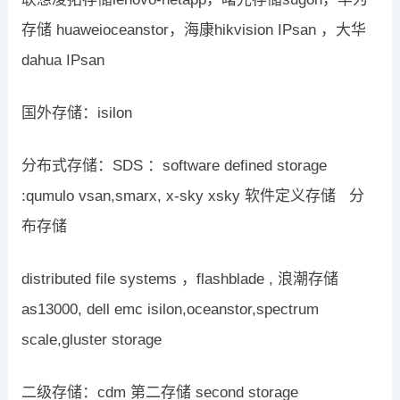
存储 huaweioceanstor，海康hikvision IPsan ，大华
dahua IPsan
国外存储：isilon
分布式存储：SDS ：software defined storage
:qumulo vsan,smarx, x-sky xsky 软件定义存储 分
布存储
distributed file systems ，flashblade , 浪潮存储
as13000, dell emc isilon,oceanstor,spectrum
scale,gluster storage
二级存储：cdm 第二存储 second storage