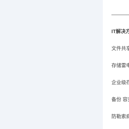
———
IT解决
文件共
存储雷电M
企业级
备份 容
防勒索