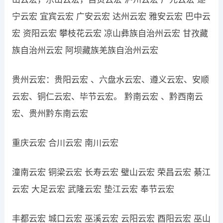
宁云宏 宜宾云宏 广安云宏 达州云宏 雅安云宏 巴中云
宏 资阳云宏 攀枝花云宏 凉山彝族自治州云宏 甘孜藏
族自治州云宏 阿坝藏族羌族自治州云宏
贵州云宏：贵阳云宏 、六盘水云宏、遵义云宏、安顺
云宏、铜仁云宏、毕节云宏。 黔南云宏 、黔西南云
宏、贵州黔东南云宏
重庆云宏 合川云宏 南川云宏
潼南云宏 铜梁云宏 长寿云宏 璧山云宏 荣昌云宏 綦江
云宏 大足云宏 武隆云宏 垫江云宏 奉节云宏
丰都云宏 城口云宏 巫溪云宏 云阳云宏 酉阳云宏 巫山