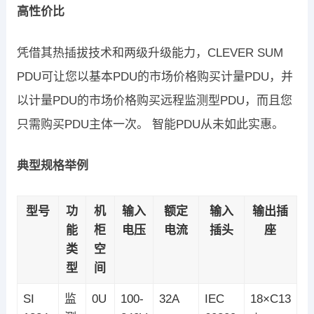
高性价比
凭借其热插拔技术和两级升级能力，CLEVER SUM
PDU可让您以基本PDU的市场价格购买计量PDU，并
以计量PDU的市场价格购买远程监测型PDU，而且您
只需购买PDU主体一次。 智能PDU从未如此实惠。
典型规格举例
型号
功
机
输入
额定
输入
输出插
能
柜
电压
电流
插头
座
类
空
型
间
SI
监
0U
100-
32A
IEC
18×C13