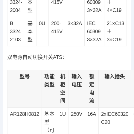
3324-
本
415V
60309
＋
2004
型
3×32A
4×C19
B
基
0U
200-
3×32A
IEC
21×C13
3324-
本
415V
60309
＋
2103
型
3×32A
3×C19
双电源自动切换开关ATS：
型号
功能
机
输入
额
输入插头
类型
柜
电压
定
空
电
间
流
AR128H0812
基本
1U
250V
16A
2xIEC60320
型
C20
（可