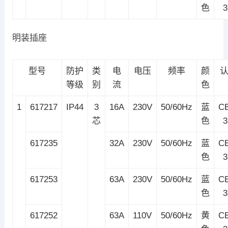
色
明装插座
型号
防护
类
电
电压
频率
颜
等级
别
流
色
1
617217
IP44
3
16A
230V
50/60Hz
蓝
C
芯
色
617235
32A
230V
50/60Hz
蓝
C
色
617253
63A
230V
50/60Hz
蓝
C
色
617252
63A
110V
50/60Hz
黄
C