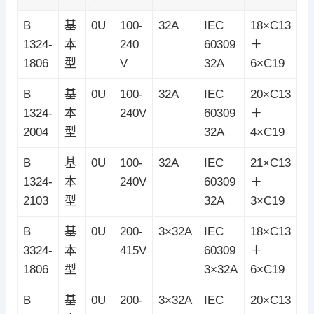
B
基
0U
100-
32A
IEC
18×C13
1324-
本
240
60309
＋
1806
型
V
32A
6×C19
B
基
0U
100-
32A
IEC
20×C13
1324-
本
240V
60309
＋
2004
型
32A
4×C19
B
基
0U
100-
32A
IEC
21×C13
1324-
本
240V
60309
＋
2103
型
32A
3×C19
B
基
0U
200-
3×32A
IEC
18×C13
3324-
本
415V
60309
＋
1806
型
3×32A
6×C19
B
基
0U
200-
3×32A
IEC
20×C13