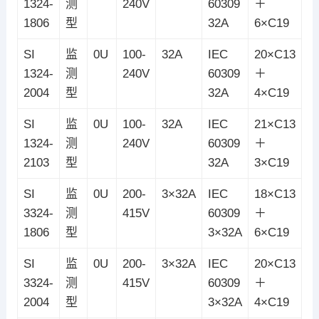
1324-
测
240V
60309
＋
1806
型
32A
6×C19
SI
监
0U
100-
32A
IEC
20×C13
1324-
测
240V
60309
＋
2004
型
32A
4×C19
SI
监
0U
100-
32A
IEC
21×C13
1324-
测
240V
60309
＋
2103
型
32A
3×C19
SI
监
0U
200-
3×32A
IEC
18×C13
3324-
测
415V
60309
＋
1806
型
3×32A
6×C19
SI
监
0U
200-
3×32A
IEC
20×C13
3324-
测
415V
60309
＋
2004
型
3×32A
4×C19