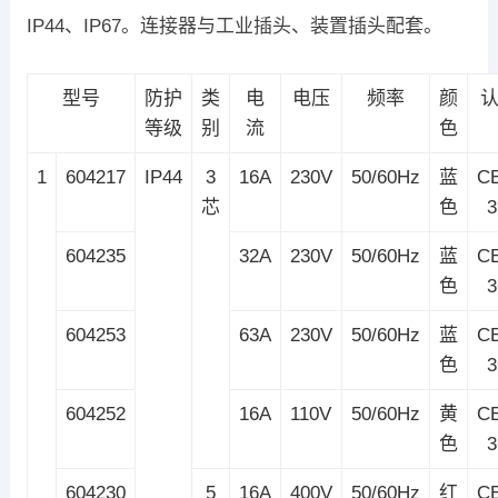
IP44、IP67。连接器与工业插头、装置插头配套。
型号
防护
类
电
电压
频率
颜
等级
别
流
色
1
604217
IP44
3
16A
230V
50/60Hz
蓝
C
芯
色
604235
32A
230V
50/60Hz
蓝
C
色
604253
63A
230V
50/60Hz
蓝
C
色
604252
16A
110V
50/60Hz
黄
C
色
604230
5
16A
400V
50/60Hz
红
C