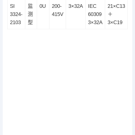
SI
监
0U
200-
3×32A
IEC
21×C13
3324-
测
415V
60309
＋
2103
型
3×32A
3×C19