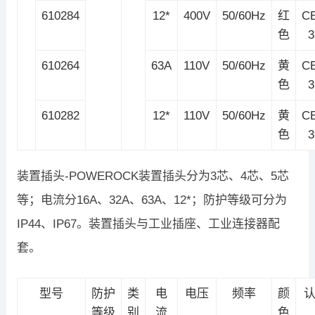
610284
12*
400V
50/60Hz
红
C
色
610264
63A
110V
50/60Hz
黄
C
色
610282
12*
110V
50/60Hz
黄
C
色
装置插头-POWEROCK装置插头分为3芯、4芯、5芯
等；电流分16A、32A、63A、12*；防护等级可分为
IP44、IP67。装置插头与工业插座、工业连接器配
套。
型号
防护
类
电
电压
频率
颜
等级
别
流
色