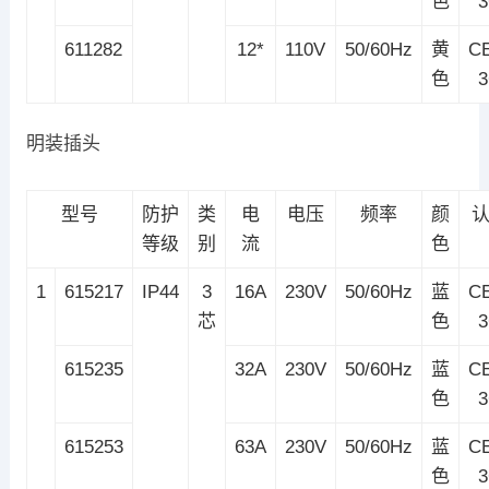
色
611282
12*
110V
50/60Hz
黄
C
色
明装插头
型号
防护
类
电
电压
频率
颜
等级
别
流
色
1
615217
IP44
3
16A
230V
50/60Hz
蓝
C
芯
色
615235
32A
230V
50/60Hz
蓝
C
色
615253
63A
230V
50/60Hz
蓝
C
色