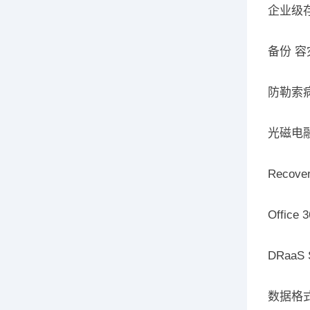
企业级
备份 容
防勒索
光磁电
Recover
Office 
DRaaS S
数据格