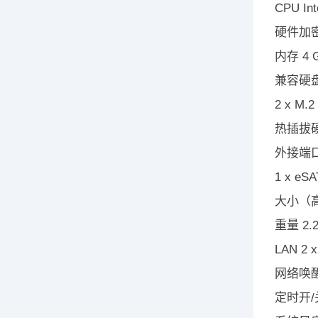
CPU In
硬件加密引
内存 4
兼容硬盘类
2 x M
热插拔
外接端口 
1 x eS
大小（高 x
重量 2.
LAN 2 x
网络唤醒 
定时开/