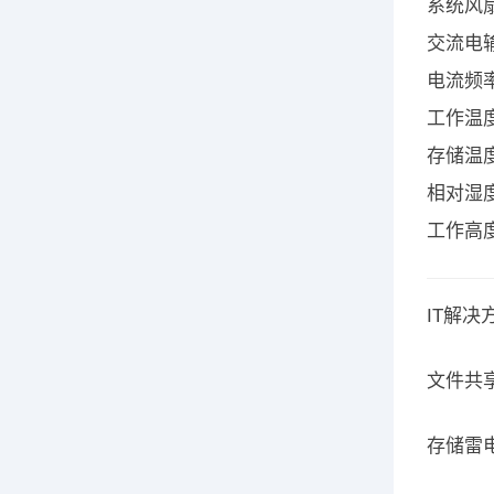
系统风扇 
交流电输入
电流频率 
工作温度 
存储温度 
相对湿度 
工作高度上
IT解决
文件共
存储雷电M