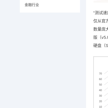
金融行业
“测试速
仅从官
数量庞
版（v5
硬盘（S