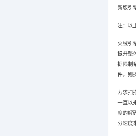
新版引
注：以
火绒引
提升整
据限制
件，则
力求扫
一直以
度的解
分速度