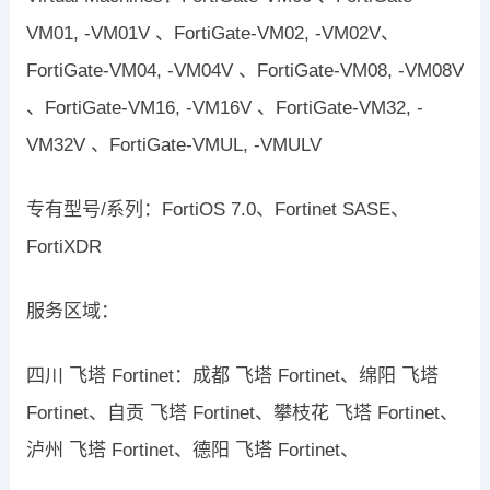
VM01, -VM01V 、FortiGate-VM02, -VM02V、
FortiGate-VM04, -VM04V 、FortiGate-VM08, -VM08V
、FortiGate-VM16, -VM16V 、FortiGate-VM32, -
VM32V 、FortiGate-VMUL, -VMULV
专有型号/系列：FortiOS 7.0、Fortinet SASE、
FortiXDR
服务区域：
四川 飞塔 Fortinet：成都 飞塔 Fortinet、绵阳 飞塔
Fortinet、自贡 飞塔 Fortinet、攀枝花 飞塔 Fortinet、
泸州 飞塔 Fortinet、德阳 飞塔 Fortinet、