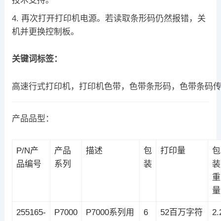
技术支持。
再次打开打印机电源。若读取条形码仍然报错，关
机并更换控制板。
关键词标签：
高速行式打印机，打印机色带，色带条形码，色带条码
产品品型：
P/N产
产品
描述
包
打印量
包
品编号
系列
装
装
重
量
255165-
P7000
P7000系列用
6
52百万字符
2.