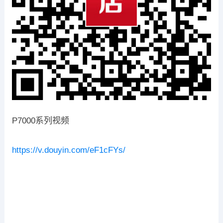
P7000系列视频
https://v.douyin.com/eF1cFYs/