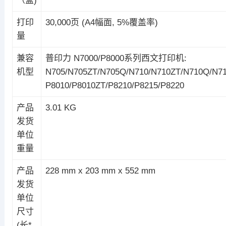
（盒)
打印
30,000页 (A4幅面, 5%覆盖率)
量
兼容
普印力 N7000/P8000系列西文打印机:
机型
N705/N705ZT/N705Q/N710/N710ZT/N710Q/N71
P8010/P8010ZT/P8210/P8215/P8220
产品
3.01 KG
发货
单位
重量
产品
228 mm x 203 mm x 552 mm
发货
单位
尺寸
(长*