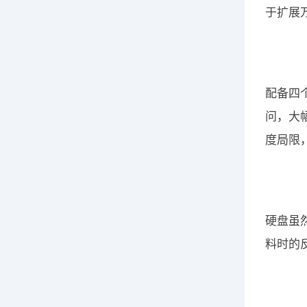
于扩展万
配备四个
问，大幅
度局限
硬盘虽
料时的