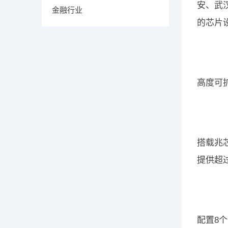
安、武
金融行业
的芯片
高度可
搭载兆芯
提供超过
配置8个