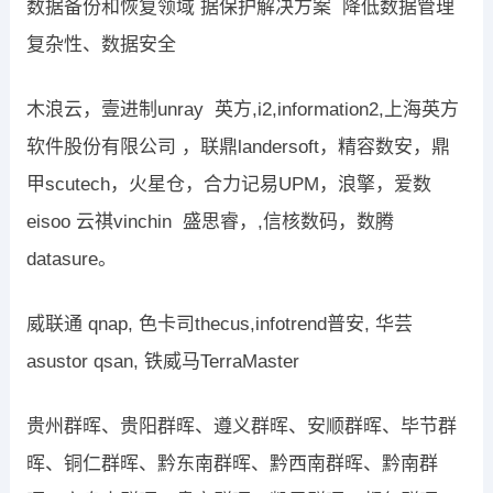
数据备份和恢复领域 据保护解决方案 降低数据管理
复杂性、数据安全
木浪云，壹进制unray 英方,i2,information2,上海英方
软件股份有限公司 ，联鼎landersoft，精容数安，鼎
甲scutech，火星仓，合力记易UPM，浪擎，爱数
eisoo 云祺vinchin 盛思睿，,信核数码，数腾
datasure。
威联通 qnap, 色卡司thecus,infotrend普安, 华芸
asustor qsan, 铁威马TerraMaster
贵州群晖、贵阳群晖、遵义群晖、安顺群晖、毕节群
晖、铜仁群晖、黔东南群晖、黔西南群晖、黔南群