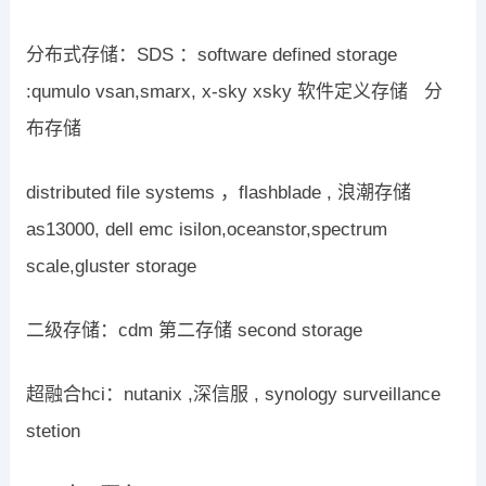
分布式存储：SDS ：software defined storage
:qumulo vsan,smarx, x-sky xsky 软件定义存储 分
布存储
distributed file systems ，flashblade , 浪潮存储
as13000, dell emc isilon,oceanstor,spectrum
scale,gluster storage
二级存储：cdm 第二存储 second storage
超融合hci：nutanix ,深信服 , synology surveillance
stetion