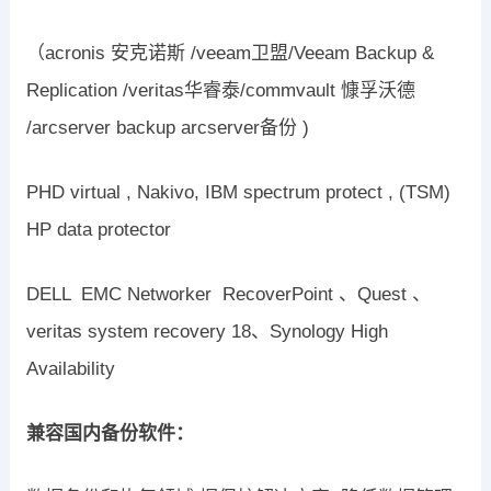
（acronis 安克诺斯 /veeam卫盟/Veeam Backup &
Replication /veritas华睿泰/commvault 慷孚沃德
/arcserver backup arcserver备份 )
PHD virtual , Nakivo, IBM spectrum protect , (TSM)
HP data protector
DELL EMC Networker RecoverPoint 、Quest 、
veritas system recovery 18、Synology High
Availability
兼容国内备份软件：