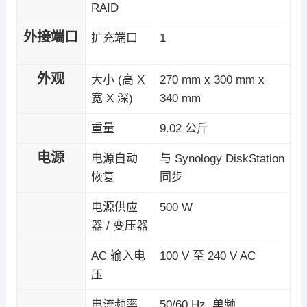
RAID
外接端口
扩充端口
1
外观
大小 (高 X
270 mm x 300 mm x
宽 X 深)
340 mm
重量
9.02 公斤
电源
电源自动
与 Synology DiskStation
恢复
同步
电源供应
500 W
器 / 变压器
AC 输入电
100 V 至 240 V AC
压
电流频率
50/60 Hz, 单频