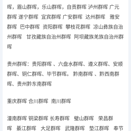
晖，眉山群晖，乐山群晖，自贡群晖 泸州群晖 广元
群晖 遂宁群晖 宜宾群晖 广安群晖 达州群晖 雅安
群晖 巴中群晖 资阳群晖 攀枝花群晖 凉山彝族自治
州群晖 甘孜藏族自治州群晖 阿坝藏族羌族自治州群
晖
贵州群晖：贵阳群晖 、六盘水群晖、遵义群晖、安顺
群晖、铜仁群晖、毕节群晖。 黔南群晖 、黔西南群
晖、贵州黔东南群晖
重庆群晖 合川群晖 南川群晖
潼南群晖 铜梁群晖 长寿群晖 璧山群晖 荣昌群
晖 綦江群晖 大足群晖 武隆群晖 垫江群晖 奉节