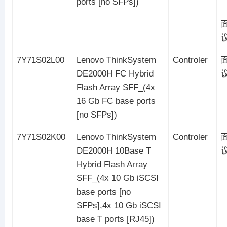
ports [no SFPs])
7Y71S02L00
Lenovo ThinkSystem
Controler
DE2000H FC Hybrid
Flash Array SFF_(4x
16 Gb FC base ports
[no SFPs])
7Y71S02K00
Lenovo ThinkSystem
Controler
DE2000H 10Base T
Hybrid Flash Array
SFF_(4x 10 Gb iSCSI
base ports [no
SFPs],4x 10 Gb iSCSI
base T ports [RJ45])