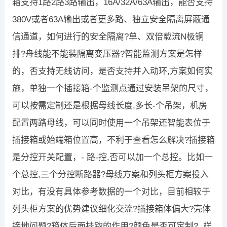
箱支持1路2路3路输出，16A/32A/63A输出，能否支持
380V或者63A输出或者更多路、独立安全隔离屏蔽通
信通道，如何进行的安全隔离?单、双倍载流N极铜
排?舟线能不能装隔离变压器?智能监测方案是怎样
的，否支持无线访问，是否支持并入动环,方案如何实
施，单独一个插接箱-个监测点通过安装吊架的尺寸，
可以按需定制还是根据母线长度,多长-个吊架，机房
配置两路母线，可以同时使用一个吊架还智能表位于
插接箱或始端箱位置高，不利于查看怎么解决?插接箱
是分控开关配置，- 路-控,否可以加一个总控。比如一
个总控,三个分控断路器?母线方案和列头柜方案投入
对比，有没有具体参考数据的一个对比，目前相较于
列头柜方案的优势建议细化交流?插接箱体偏大?壳体
接地问题?箱体后面挂钩的作用?颜色是否可定制? .样