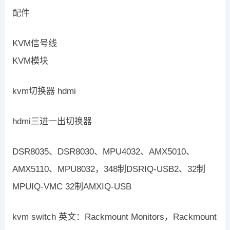
配件
KVM信号线
KVM模块
kvm切换器 hdmi
hdmi三进一出切换器
DSR8035、DSR8030、MPU4032、AMX5010、
AMX5110、MPU8032，348制DSRIQ-USB2、32制
MPUIQ-VMC 32制AMXIQ-USB
kvm switch 英文：Rackmount Monitors，Rackmount