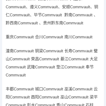
Commvault、遵义Commvault、安顺Commvault、铜
仁Commvault、毕节Commvault 黔南Commvault 、
黔西南Commvault 、贵州黔东南Commvault
重庆Commvault 合川Commvault 南川Commvault
潼南Commvault 铜梁Commvault 长寿Commvault 璧
山Commvault 荣昌Commvault 綦江Commvault 大足
Commvault 武隆Commvault 垫江Commvault 奉节
Commvault
丰都Commvault 城口Commvault 巫溪Commvault 云
阳Commvault 酉阳Commvault 巫山Commvault 梁平
Commvault 彭水Commvault 秀山Commvault 石柱