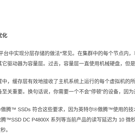
优化
CI 平台中实现分层存储的做法*常见。在集群中的每个节点内
其它驱动器为容量层。过去，容量层一直使用机械硬盘，但是如
置中，缓存层有效地接收了主机系统上运行的每个虚拟机的所
备至关重要。换句话说，你需要一个不会“停顿”的设备，因为这
傲腾™ SSDs 符合这些要求，因为英特尔®傲腾™使用的技术与
腾™SSD DC P4800X 系列等当前产品的读写延迟为 10 微
 微秒。