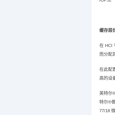
IOPS。
缓存层
在 H
而分配
在此配
高的设
英特尔®
特尔®傲
77/18