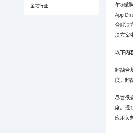
尔®傲
金融行业
App 
合解决方
决方案
以下内
超融合基
度，超融
尽管很多
度。现
应用负