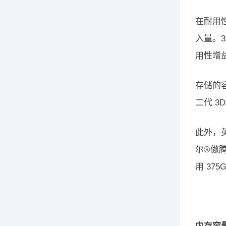
在耐用性
入量。3
用性增益
存储的
二代 3
此外，
尔®傲腾
用 37