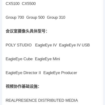
CX5100 CX5500
Group 700 Group 500 Group 310
会议室摄像头具体型号：
POLY STUDIO EagleEye IV EagleEye IV USB
EagleEye Cube EagleEye Mini
EagleEye Director II EagleEye Producer
视频协作基础设施：
REALPRESENCE DISTRIBUTED MEDIA