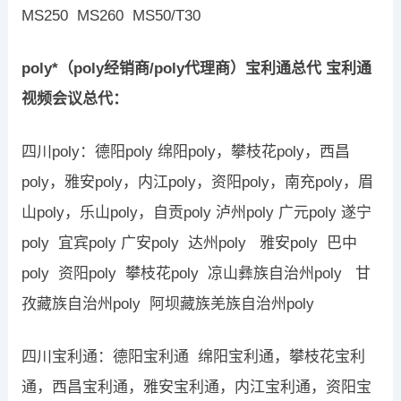
MS250 MS260 MS50/T30
poly*（poly经销商/poly代理商）宝利通总代 宝利通
视频会议总代：
四川poly：德阳
poly
绵阳
poly
，攀枝花
poly
，西昌
poly
，雅安
poly
，内江
poly
，资阳
poly
，南充
poly
，眉
山
poly
，乐山
poly
，自贡
poly
泸州
poly
广元
poly
遂宁
poly
宜宾
poly
广安
poly
达州
poly
雅安
poly
巴中
poly
资阳
poly
攀枝花
poly
凉山彝族自治州
poly
甘
孜藏族自治州
poly
阿坝藏族羌族自治州
poly
四川宝利通：德阳宝利通 绵阳宝利通，攀枝花宝利
通，西昌宝利通，雅安宝利通，内江宝利通，资阳宝