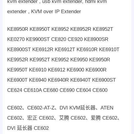
kvm extender , usb kvm extender, hdmi kvm
extender , KVM over IP Extender
KE8950R KE8950T KE8952 KE8952R KE8952T
KE0270 KE9900ST CE820 CE920 KE8900SR
KE8900ST KE6912R KE6912T KE6910R KE6910T
KE9952R KE9952T KE9952 KE9950 KE9950R
KE9950T KE6910 KE6912 KE6900 KE6900R
KE6900T KE6940 KE6940R KE6940T KE6900ST
CE624 CE610A CE680 CE690 CE604 CE600
CE602、CE602-AT-Z、DVI KVM延长器、ATEN
CE602、宏正 CE602、艾腾 CE602、爱腾 CE602、
DVI 延长器 CE602