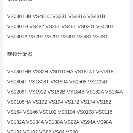
VS0801HB VS481C VS381 VS481A VS481B
VS0801H VS482 VS261 VS461 VS0201 VS0401
VS0801A VS201 VS291 VS491 VS881 VS231
视频分配器
VS0801HB VS82H VS0110HA VS1814T VS1818T
VS1804T VS1808T VS1504 VS1508 VS1204T
VS1208T VS1912 VS182B VS184B VS182A VS184A
VS0108HA VS192 VS194 VS172 VS174 VS162
VS164 VS146 VS0102 VS0104 VS0108 VS0116
VS132A VS134A VS138A VS92A VS94A VS98A
VS132 VS102 VS82 VS84 VS88