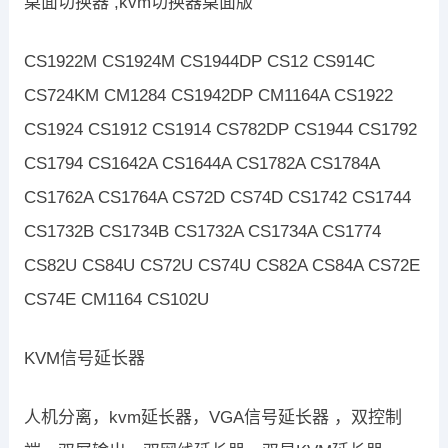
桌面切换器 ,kvm切换器桌面版
CS1922M CS1924M CS1944DP CS12 CS914C
CS724KM CM1284 CS1942DP CM1164A CS1922
CS1924 CS1912 CS1914 CS782DP CS1944 CS1792
CS1794 CS1642A CS1644A CS1782A CS1784A
CS1762A CS1764A CS72D CS74D CS1742 CS1744
CS1732B CS1734B CS1732A CS1734A CS1774
CS82U CS84U CS72U CS74U CS82A CS84A CS72E
CS74E CM1164 CS102U
KVM信号延长器
人机分离，kvm延长器，VGA信号延长器 ，双控制