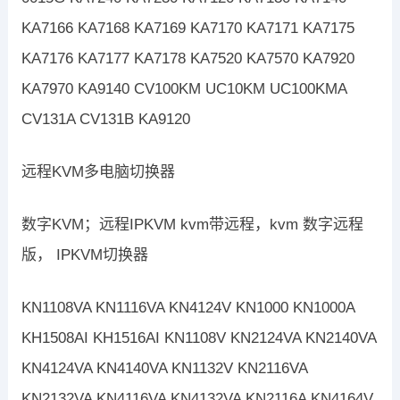
KA7166 KA7168 KA7169 KA7170 KA7171 KA7175
KA7176 KA7177 KA7178 KA7520 KA7570 KA7920
KA7970 KA9140 CV100KM UC10KM UC100KMA
CV131A CV131B KA9120
远程KVM多电脑切换器
数字KVM；远程IPKVM kvm带远程，kvm 数字远程
版， IPKVM切换器
KN1108VA KN1116VA KN4124V KN1000 KN1000A
KH1508AI KH1516AI KN1108V KN2124VA KN2140VA
KN4124VA KN4140VA KN1132V KN2116VA
KN2132VA KN4116VA KN4132VA KN2116A KN4164V