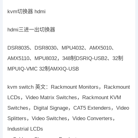
kvm切换器 hdmi
hdmi三进一出切换器
DSR8035、DSR8030、MPU4032、AMX5010、
AMX5110、MPU8032，348制DSRIQ-USB2、32制
MPUIQ-VMC 32制AMXIQ-USB
kvm switch 英文：Rackmount Monitors，Rackmount
LCDs，Video Matrix Switches，Rackmount KVM
Switches，Digital Signage，CAT5 Extenders，Video
Splitters，Video Switches，Video Converters，
Industrial LCDs