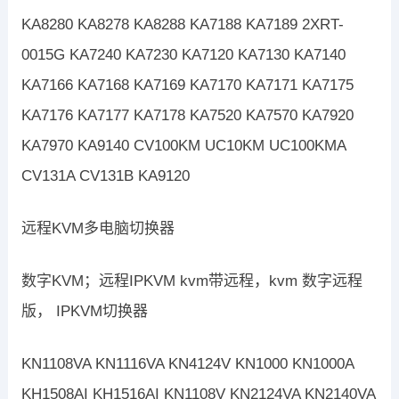
KA8280 KA8278 KA8288 KA7188 KA7189 2XRT-
0015G KA7240 KA7230 KA7120 KA7130 KA7140
KA7166 KA7168 KA7169 KA7170 KA7171 KA7175
KA7176 KA7177 KA7178 KA7520 KA7570 KA7920
KA7970 KA9140 CV100KM UC10KM UC100KMA
CV131A CV131B KA9120
远程KVM多电脑切换器
数字KVM；远程IPKVM kvm带远程，kvm 数字远程
版， IPKVM切换器
KN1108VA KN1116VA KN4124V KN1000 KN1000A
KH1508AI KH1516AI KN1108V KN2124VA KN2140VA