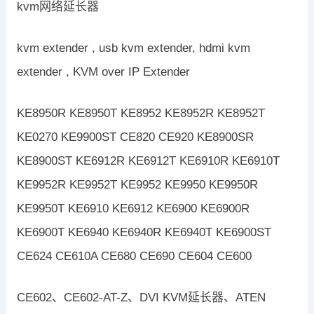
kvm网络延长器
kvm extender , usb kvm extender, hdmi kvm
extender , KVM over IP Extender
KE8950R KE8950T KE8952 KE8952R KE8952T
KE0270 KE9900ST CE820 CE920 KE8900SR
KE8900ST KE6912R KE6912T KE6910R KE6910T
KE9952R KE9952T KE9952 KE9950 KE9950R
KE9950T KE6910 KE6912 KE6900 KE6900R
KE6900T KE6940 KE6940R KE6940T KE6900ST
CE624 CE610A CE680 CE690 CE604 CE600
CE602、CE602-AT-Z、DVI KVM延长器、ATEN