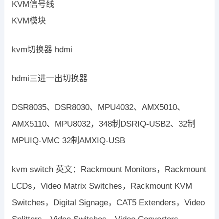
KVM信号线
KVM模块
kvm切换器 hdmi
hdmi三进一出切换器
DSR8035、DSR8030、MPU4032、AMX5010、
AMX5110、MPU8032，348制DSRIQ-USB2、32制
MPUIQ-VMC 32制AMXIQ-USB
kvm switch 英文：Rackmount Monitors，Rackmount
LCDs，Video Matrix Switches，Rackmount KVM
Switches，Digital Signage，CAT5 Extenders，Video