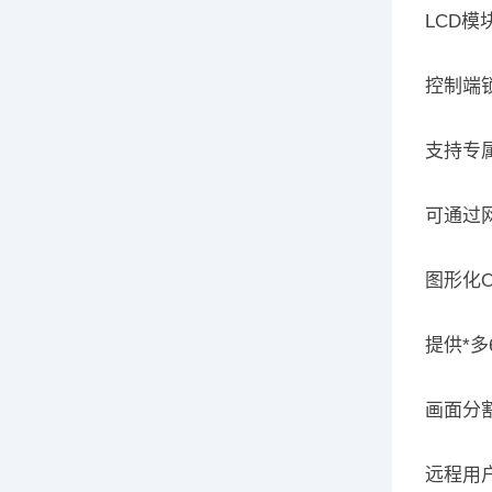
LCD模
控制端
支持专
可通过网
图形化
提供*多
画面分割
远程用