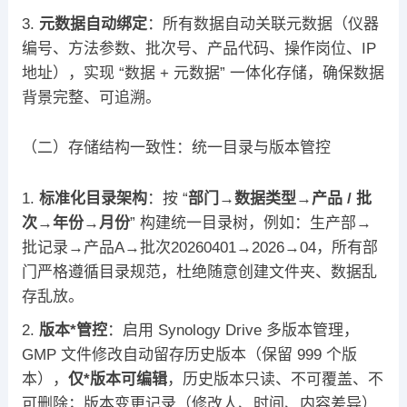
元数据自动绑定
：所有数据自动关联元数据（仪器
编号、方法参数、批次号、产品代码、操作岗位、IP
地址），实现 “数据 + 元数据” 一体化存储，确保数据
背景完整、可追溯。
（二）存储结构一致性：统一目录与版本管控
标准化目录架构
：按 “
部门→数据类型→产品 / 批
次→年份→月份
” 构建统一目录树，例如：生产部→
批记录→产品A→批次20260401→2026→04，所有部
门严格遵循目录规范，杜绝随意创建文件夹、数据乱
存乱放。
版本*管控
：启用 Synology Drive 多版本管理，
GMP 文件修改自动留存历史版本（保留 999 个版
本），
仅*版本可编辑
，历史版本只读、不可覆盖、不
可删除；版本变更记录（修改人、时间、内容差异）