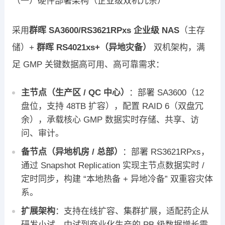
（一）硬件部署架构（企业级双机冗余）
采用
群晖 SA3600/RS3621RPxs 企业级 NAS
（主存
储）+
群晖 RS4021xs+（异地灾备）
双机架构，满
足 GMP 关键数据高可用、高可靠需求：
主节点（生产区 / QC 中心）
：部署 SA3600（12
盘位，支持 48TB 扩容），配置 RAID 6（双盘冗
余），承载核心 GMP 数据实时存储、共享、访
问、审计。
备节点（异地机房 / 总部）
：部署 RS3621RPxs，
通过 Snapshot Replication 实现主节点数据实时 /
定时同步，构建 “本地热备 + 异地冷备” 双重容灾体
系。
扩展架构
：支持在线扩容、集群扩展，适配药企从
研发小试、中试到商业化生产的 PB 级数据增长需