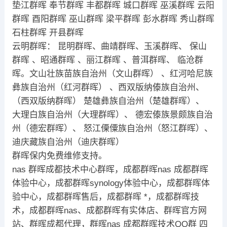
垫江群晖 奉节群晖 丰都群晖 城口群晖 巫溪群晖 云阳
群晖 酉阳群晖 巫山群晖 梁平群晖 彭水群晖 秀山群晖
石柱群晖 开县群晖
云明群晖： 昆明群晖、曲靖群晖、玉溪群晖、 保山
群晖 、昭通群晖 、丽江群晖 、普洱群晖、 临沧群
晖。文山壮族苗族自治州（文山群晖） 、红河哈尼族
彝族自治州（红河群晖） 、西双版纳傣族自治州、
（西双版纳群晖） 楚雄彝族自治州（楚雄群晖）、
大理白族自治州（大理群晖）、 德宏傣族景颇族自治
州（德宏群晖）、 怒江傈僳族自治州（怒江群晖）、
迪庆藏族自治州（迪庆群晖）
群晖保内免费维修支持。
nas 群晖成都技术中心群晖，成都群晖nas 成都群晖
体验中心，成都群晖synology体验中心，成都群晖体
验中心，成都群晖售后，成都群晖 *，成都群晖技
术，成都群晖nas、成都群晖有实体店、群晖官方网
站、群晖成都代理，群晖nas 成都群晖技术QQ群 四