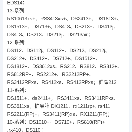
EDS14；
13-系列:
RS10613xs+、RS3413xs+、DS2413+、DS1813+、
DS1513+、DS713+、DS413、DS213+、DS413j、
DS413、DS213、DS213j、DS213air；
12-系列:
DS112、DS112j、DS112+、DS212、DS212j、
DS212+、DS412+、DS712+、DS1512+、
DS1812+、DS3612xs、RS212、RS812、RS812+、
RS812RP+、RS2212+、RS2212RP+、
RS3412RPxs、RS412xs、RS412RPxs；群晖212
11-系列：
DS1511+、ds2411+， RS3411xs、RS3411RPxs、
DS3611xs，扩展箱 DX1211、rx1211rp+, rs411
RS2211(RP)+，RS3411(RP)xs，RX1211(RP)；
10-系列：DS1010+，DS710+，RS810(RP)+
,rx410，DS110j；