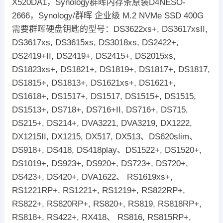
X520DA1，Synology群晖内存条原装D4NESO-
2666，Synology/群晖 企业级 M.2 NVMe SSD 400G
需要群晖硬盘钥匙的型号：DS3622xs+, DS3617xsII,
DS3617xs, DS3615xs, DS3018xs, DS2422+,
DS2419+II, DS2419+, DS2415+, DS2015xs,
DS1823xs+, DS1821+, DS1819+, DS1817+, DS1817,
DS1815+, DS1813+, DS1621xs+, DS1621+,
DS1618+, DS1517+, DS1517, DS1515+, DS1515,
DS1513+, DS718+, DS716+II, DS716+, DS715,
DS215+, DS214+, DVA3221, DVA3219, DX1222,
DX1215II, DX1215, DX517, DX513、DS620slim、
DS918+, DS418, DS418play、DS1522+, DS1520+,
DS1019+, DS923+, DS920+, DS723+, DS720+,
DS423+, DS420+, DVA1622、 RS1619xs+,
RS1221RP+, RS1221+, RS1219+, RS822RP+,
RS822+, RS820RP+, RS820+, RS819, RS818RP+,
RS818+, RS422+, RX418、 RS816, RS815RP+,