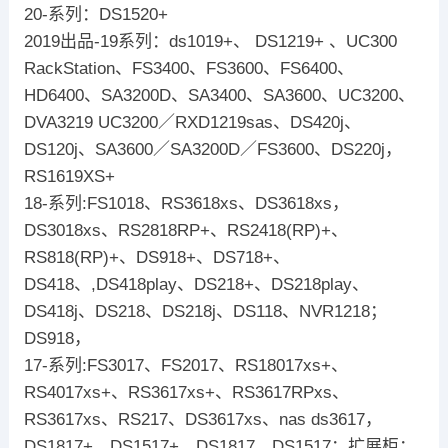
20-系列：DS1520+
2019出品-19系列：ds1019+、 DS1219+ 、UC300
RackStation、FS3400、FS3600、FS6400、
HD6400、SA3200D、SA3400、SA3600、UC3200、
DVA3219 UC3200／RXD1219sas、DS420j、
DS120j、SA3600／SA3200D／FS3600、DS220j，
RS1619XS+
18-系列:FS1018、RS3618xs、DS3618xs，
DS3018xs、RS2818RP+、RS2418(RP)+、
RS818(RP)+、DS918+、DS718+、
DS418、,DS418play、DS218+、DS218play、
DS418j、DS218、DS218j、DS118、NVR1218；
DS918，
17-系列:FS3017、FS2017、RS18017xs+、
RS4017xs+、RS3617xs+、RS3617RPxs、
RS3617xs、RS217、DS3617xs、nas ds3617，
DS1817+、DS1517+、DS1817、DS1517；扩展柜：