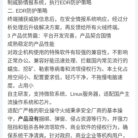
制威胁情报系统，执行EDR防护策略
二. EDR防护策略
终端捕获威胁信息后，在安全情报系统响应，经过分
析处理后升级解决方案，再反馈给所有火绒终端。
3 产品优势篇：平台开发完善，产品契合国情
成熟稳定的产品性能
对政企机构使用的特殊软件有较强的兼容性，不影响
正常办公。兼容好能迅速处理、拦截国内常见流行的
蠕虫、挖矿、勒索等病毒和流氓侵权行为。本土化占
用空间小、配置要求低，轻巧干净，不拖慢电脑速
度。占用小
自主研发，支持微软系统、Linux服务器，适配国产主
流操作系统和芯片。
适配广严格的职业操守火绒秉承安全厂商的基本操
守，
产品没有
捆绑、弹窗、侵占资源等行为，并强力
阻挡和狙杀各种流氓软件、商业软件的侵权行为，确
保系统干净清爽。针对政府、商业企业等机构用户，