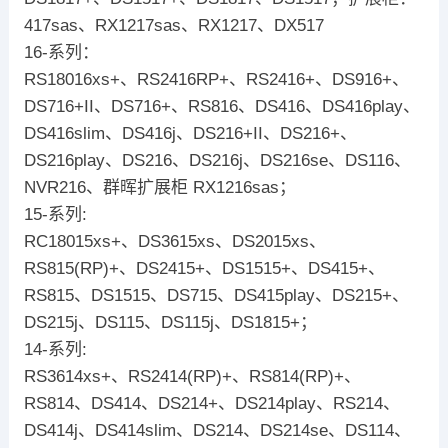
417sas、RX1217sas、RX1217、DX517
16-系列：
RS18016xs+、RS2416RP+、RS2416+、DS916+、
DS716+II、DS716+、RS816、DS416、DS416play、
DS416slim、DS416j、DS216+II、DS216+、
DS216play、DS216、DS216j、DS216se、DS116、
NVR216、群晖扩展柜 RX1216sas；
15-系列:
RC18015xs+、DS3615xs、DS2015xs、
RS815(RP)+、DS2415+、DS1515+、DS415+、
RS815、DS1515、DS715、DS415play、DS215+、
DS215j、DS115、DS115j、DS1815+；
14-系列:
RS3614xs+、RS2414(RP)+、RS814(RP)+、
RS814、DS414、DS214+、DS214play、RS214、
DS414j、DS414slim、DS214、DS214se、DS114、