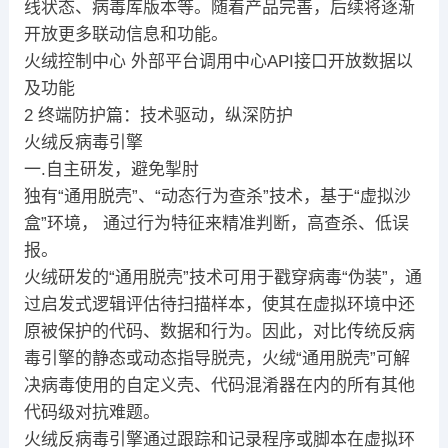
线状态、病毒库版本等。随着产品完善，后续将逐渐
开放更多联动信息和功能。
火绒控制中心 外部平台调用中心API接口开放数据以
及功能
2 终端防护篇：技术驱动，纵深防护
火绒反病毒引擎
一.自主研发，避免掣肘
独有“通用脱壳”、“动态行为查杀”技术，基于“虚拟沙
盒”环境， 通过行为特征来精准判断，高查杀、低误
报。
火绒研发的“通用脱壳”技术可用于戳穿病毒“伪装”，通
过启发式逻辑评估待扫描样本，使其在虚拟环境中还
原被保护的代码、数据和行为。因此，对比传统反病
毒引擎的静态或动态指导脱壳，火绒“通用脱壳”可解
决病毒使用的自定义壳、代码混淆器在内的所有其他
代码级对抗难题。
火绒反病毒引擎通过跟踪和记录程序或脚本在虚拟环